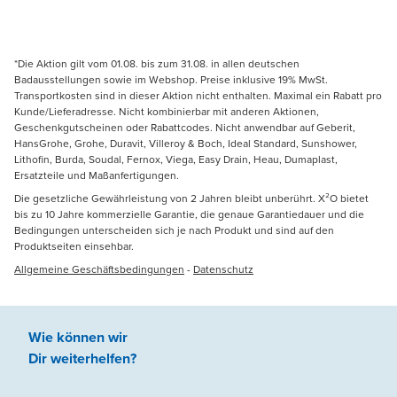
*Die Aktion gilt vom 01.08. bis zum 31.08. in allen deutschen
Badausstellungen sowie im Webshop. Preise inklusive 19% MwSt.
Transportkosten sind in dieser Aktion nicht enthalten. Maximal ein Rabatt pro
Kunde/Lieferadresse. Nicht kombinierbar mit anderen Aktionen,
Geschenkgutscheinen oder Rabattcodes. Nicht anwendbar auf Geberit,
HansGrohe, Grohe, Duravit, Villeroy & Boch, Ideal Standard, Sunshower,
Lithofin, Burda, Soudal, Fernox, Viega, Easy Drain, Heau, Dumaplast,
Ersatzteile und Maßanfertigungen.
Die gesetzliche Gewährleistung von 2 Jahren bleibt unberührt. X²O bietet
bis zu 10 Jahre kommerzielle Garantie, die genaue Garantiedauer und die
Bedingungen unterscheiden sich je nach Produkt und sind auf den
Produktseiten einsehbar.
Allgemeine Geschäftsbedingungen
-
Datenschutz
Wie können wir
Dir weiterhelfen
?