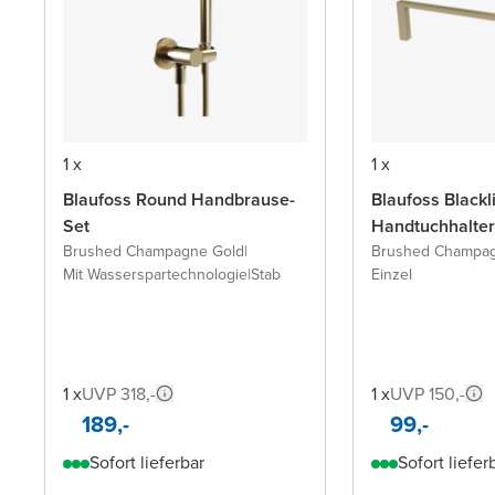
1 x
1 x
Blaufoss Round Handbrause-
Blaufoss Black
Set
Handtuchhalter
Brushed Champagne Gold
|
Brushed Champag
Mit Wasserspartechnologie
|
Stab
Einzel
1 x
UVP 318,-
1 x
UVP 150,-
189,-
99,-
Sofort lieferbar
Sofort liefer