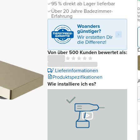
95 % direkt ab Lager lieferbar
D
Über 20 Jahre Badezimmer-
v
Erfahrung
W
f
D
Von über 500 Kunden bewertet als:
¹ Lieferinformationen
Produktspezifikationen
A
Wie installiere ich es?