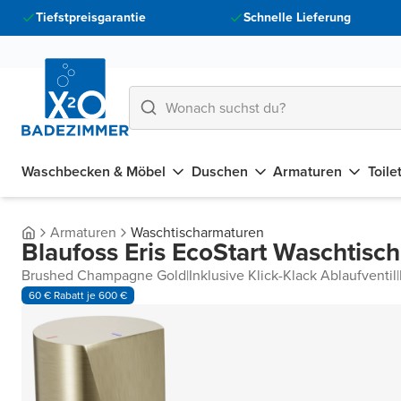
Tiefstpreisgarantie
Schnelle Lieferung
Waschbecken & Möbel
Duschen
Armaturen
Toile
Armaturen
Waschtischarmaturen
Blaufoss Eris EcoStart Waschtisc
Brushed Champagne Gold
|
Inklusive Klick-Klack Ablaufventil
|
60 € Rabatt je 600 €