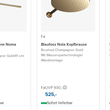
1 x
line Noma
Blaufoss Nola Kopfbrause
Brushed Champagner Gold
|
Mit Wasserspartechnologie
|
ner Gold
|
41 cm
|
Wandmontage
1 x
UVP 930,-
525,-
bar
Sofort lieferbar