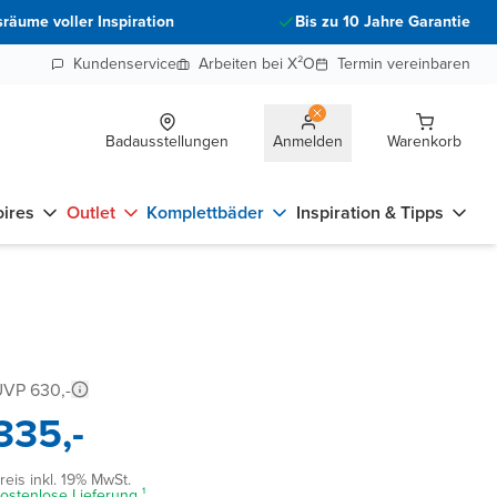
räume voller Inspiration
Bis zu 10 Jahre Garantie
Kundenservice
Arbeiten bei X²O
Termin vereinbaren
Badausstellungen
Anmelden
Warenkorb
ires
Outlet
Komplettbäder
Inspiration & Tipps
VP 630,-
335,-
reis inkl. 19% MwSt.
ostenlose Lieferung ¹