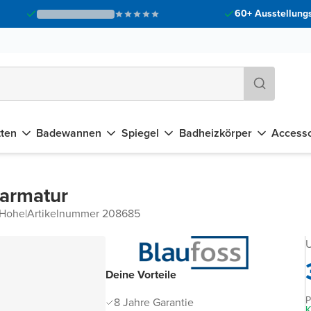
60+ Ausstellungs
tten
Badewannen
Spiegel
Badheizkörper
Accesso
harmatur
Hohe
|
Artikelnummer 208685
U
Deine Vorteile
P
8 Jahre Garantie
K