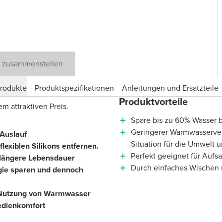
D zusammenstellen
produkte
Produktspezifikationen
Anleitungen und Ersatzteile
Produktvorteile
m attraktiven Preis.
Spare bis zu 60% Wasser b
Geringerer Warmwasserver
 Auslauf
Situation für die Umwelt
lexiblen Silikons entfernen.
Perfekt geeignet für Aufs
e längere Lebensdauer
Durch einfaches Wischen ü
gie sparen und dennoch
e Nutzung von Warmwasser
edienkomfort