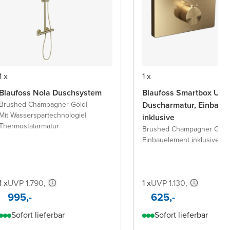
1 x
1 x
Blaufoss Nola Duschsystem
Blaufoss Smartbox Unte
Brushed Champagner Gold
|
Duscharmatur, Einbaue
Mit Wasserspartechnologie
|
inklusive
Thermostatarmatur
Brushed Champagner Gold
Einbauelement inklusive
1 x
UVP 1.790,-
1 x
UVP 1.130,-
995,-
625,-
Sofort lieferbar
Sofort lieferbar