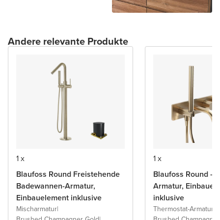
Andere relevante Produkte
1 x
1 x
Blaufoss Round Freistehende
Blaufoss Round -
Badewannen-Armatur,
Armatur, Einbauel
Einbauelement inklusive
inklusive
Mischarmatur
|
Thermostat-Armatur
|
Brushed Champagner Gold
|
Brushed Champagner