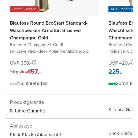
Letzte Chance
60 € Rabatt je 6
Blaufoss Round EcoStart Standard-
Blaufoss Eris
Waschbecken Armatur: Brushed
Waschtischa
Champagne Gold
Champagne 
Brushed Champagner Gold
|
Brushed Cham
Inklusive Klick-Klack Ablaufventil
|
Standard
Inklusive Klick-
UVP 358,-
UVP 420,-
157,-
225,-
185,-
Jetzt
Nicht lieferbar
Sofort lief
Produktgarantie
8 Jahre Garan
8 Jahre Garantie
Abflusstyp
Klick-Klack A
Klick-Klack Ablaufventil