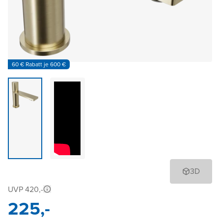
60 € Rabatt je 600 €
3D
UVP 420,-
225,-