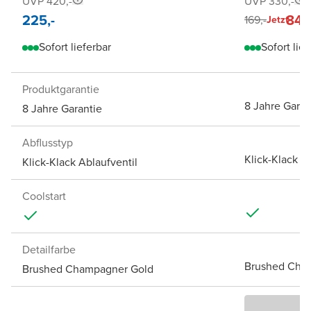
UVP 420,-
UVP 330,-
225,-
84,-
169,-
Jetzt
Sofort lieferbar
Sofort lief
Produktgarantie
8 Jahre Garan
8 Jahre Garantie
Abflusstyp
Klick-Klack A
Klick-Klack Ablaufventil
Coolstart
Detailfarbe
Brushed Cha
Brushed Champagner Gold