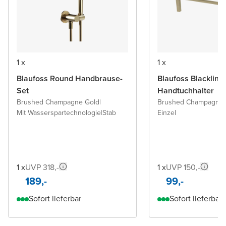
1 x
1 x
Blaufoss Round Handbrause-
Blaufoss Blacklin
Set
Handtuchhalter
Brushed Champagne Gold
|
Brushed Champagner
Mit Wasserspartechnologie
|
Stab
Einzel
1 x
UVP 318,-
1 x
UVP 150,-
189,-
99,-
Sofort lieferbar
Sofort lieferbar