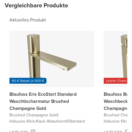
Vergleichbare Produkte
Aktuelles Produkt
60 € Rabatt je 600 €
Letzte Chance
Blaufoss Eris EcoStart Standard
Blaufoss Bod
Waschtischarmatur Brushed
Waschbecken
Champagne Gold
Champagne 
Brushed Champagne Gold
|
Brushed Champ
Inklusive Klick-Klack Ablaufventil
|
Standard
Inklusive Klick-