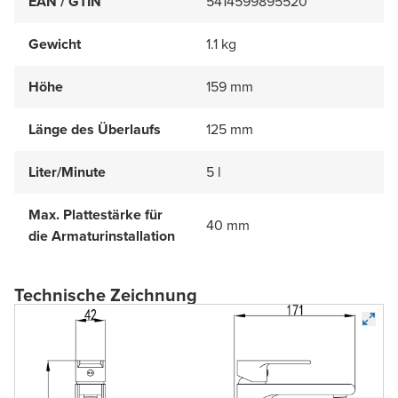
EAN / GTIN
5414599895520
Gewicht
1.1 kg
Höhe
159 mm
Länge des Überlaufs
125 mm
Liter/Minute
5 l
Max. Plattestärke für
40 mm
die Armaturinstallation
Technische Zeichnung