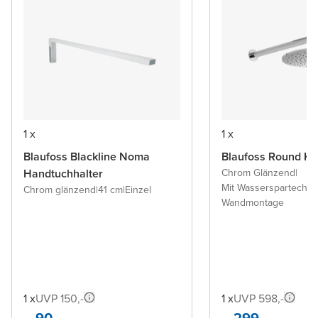
1 x
1 x
Blaufoss Blackline Noma
Blaufoss Round Ko
Handtuchhalter
Chrom Glänzend
|
Mit Wasserspartechno
Chrom glänzend
|
41 cm
|
Einzel
Wandmontage
1 x
UVP 150,-
1 x
UVP 598,-
90,-
299,-