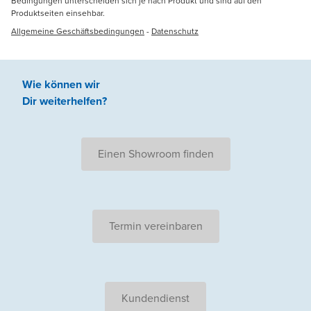
Bedingungen unterscheiden sich je nach Produkt und sind auf den
Produktseiten einsehbar.
Allgemeine Geschäftsbedingungen
-
Datenschutz
Wie können wir
Dir weiterhelfen
?
Einen Showroom finden
Termin vereinbaren
Kundendienst