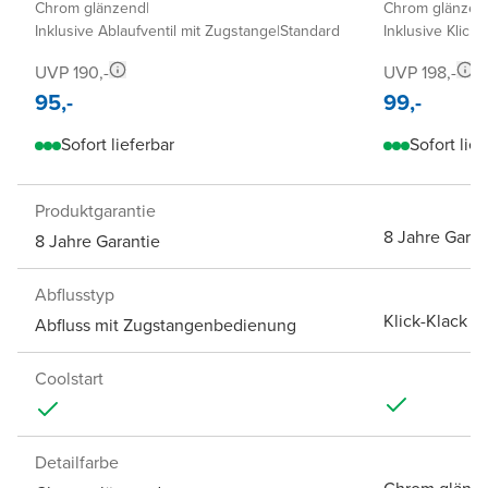
Chrom glänzend
|
Chrom glänzen
Inklusive Ablaufventil mit Zugstange
|
Standard
Inklusive Klick-
UVP 190,-
UVP 198,-
95,-
99,-
Sofort lieferbar
Sofort lief
Produktgarantie
8 Jahre Garan
8 Jahre Garantie
Abflusstyp
Klick-Klack A
Abfluss mit Zugstangenbedienung
Coolstart
Detailfarbe