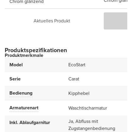
Chrom glänz
Chrom glänzend
Aktuelles Produkt
P
Produktspezifikationen
Produktmerkmale
Model
EcoStart
Serie
Carat
Bedienung
Kipphebel
Armaturenart
Waschtischarmatur
Ja, Abfluss mit
Inkl. Ablaufgarnitur
Zugstangenbedienung