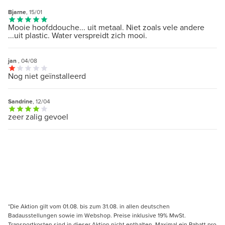
Bjarne
, 15/01
Mooie hoofddouche... uit metaal. Niet zoals vele andere
...uit plastic. Water verspreidt zich mooi.
jan
, 04/08
Nog niet geïnstalleerd
Sandrine
, 12/04
zeer zalig gevoel
*Die Aktion gilt vom 01.08. bis zum 31.08. in allen deutschen
Badausstellungen sowie im Webshop. Preise inklusive 19% MwSt.
Transportkosten sind in dieser Aktion nicht enthalten. Maximal ein Rabatt pro