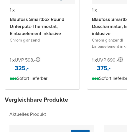
1 x
1 x
Blaufoss Smartbox Round
Blaufoss Smartbox
Unterputz-Thermostat,
Duscharmatur, Ein
Einbauelement inklusive
inklusive
Chrom glänzend
Chrom glänzend
|
Einbauelement inklus
1 x
UVP 598,-
1 x
UVP 690,-
325,-
375,-
Sofort lieferbar
Sofort lieferbar
Vergleichbare Produkte
Aktuelles Produkt