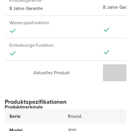
Produktgarantie
8 Jahre Garan
8 Jahre Garantie
Wassersparfunktion
Entkalkungs-Funktion
Aktuelles Produkt
P
Produktspezifikationen
Produktmerkmale
Serie
Round
Model
300