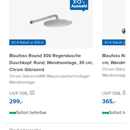
60 € Rabatt je 600 €
60 € Rabatt je 6
Blaufoss Round 300 Regendusche
Blaufoss Nol
Duschkopf: Rund, Wandmontage, 30 cm,
cm, Wandmon
Chrom Glänzend
Chrom Glänze
Wandmontage
Chrom Glänzend
|
Mit Wasserspartechnologie
|
Wandmontage
UVP 598,-
UVP 598,-
299,-
365,-
Sofort lieferbar
Sofort lief