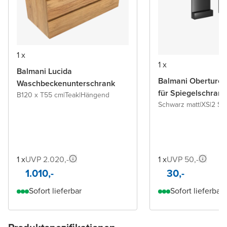
1 x
1 x
Balmani Lucida
Balmani Oberture 
Waschbeckenunterschrank
für Spiegelschrank
B120 x T55 cm
|
Teak
|
Hängend
Schwarz matt
|
XS
|
2 St
1 x
UVP 2.020,-
1 x
UVP 50,-
1.010,-
30,-
Sofort lieferbar
Sofort lieferbar