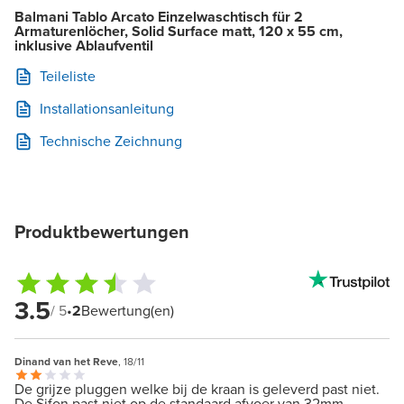
Balmani Tablo Arcato Einzelwaschtisch für 2
Armaturenlöcher, Solid Surface matt, 120 x 55 cm,
inklusive Ablaufventil
Teileliste
Installationsanleitung
Technische Zeichnung
Produktbewertungen
3.5
/ 5
•
2
Bewertung(en)
Dinand van het Reve
, 18/11
De grijze pluggen welke bij de kraan is geleverd past niet.
De Sifon past niet op de standaard afvoer van 32mm.