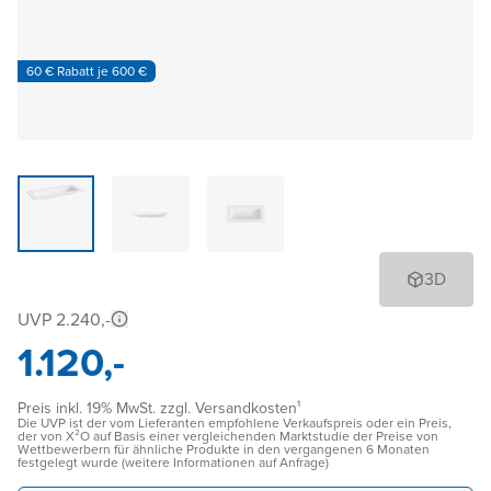
60 € Rabatt je 600 €
3D
UVP 2.240,-
1.120,-
Preis inkl. 19% MwSt. zzgl. Versandkosten¹
Die UVP ist der vom Lieferanten empfohlene Verkaufspreis oder ein Preis,
der von X²O auf Basis einer vergleichenden Marktstudie der Preise von
Wettbewerbern für ähnliche Produkte in den vergangenen 6 Monaten
festgelegt wurde (weitere Informationen auf Anfrage)