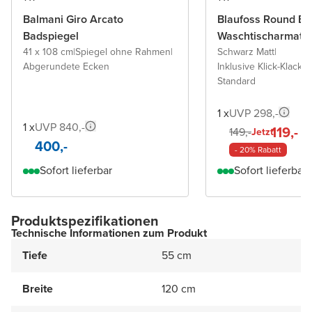
Balmani Giro Arcato
Blaufoss Round Ec
Badspiegel
Waschtischarmatu
41 x 108 cm
|
Spiegel ohne Rahmen
|
Schwarz Matt
|
Abgerundete Ecken
Inklusive Klick-Klack A
Standard
1 x
UVP 298,-
1 x
UVP 840,-
119,-
149,-
Jetzt
400,-
- 20% Rabatt
Sofort lieferbar
Sofort lieferbar
Produktspezifikationen
Technische Informationen zum Produkt
Tiefe
55 cm
Breite
120 cm