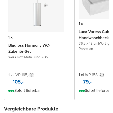
1 x
Luca Varess Cubic
1 x
Handwaschbecke
36,5 x 18 cm
|
Weiß glä
Blaufoss Harmony WC-
Porzellan
Zubehör-Set
Weiß matt
|
Metall und ABS
1 x
UVP 165,-
1 x
UVP 158,-
105,-
79,-
Sofort lieferbar
Sofort lieferbar
Vergleichbare Produkte