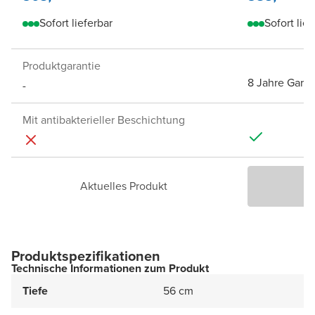
Sofort lieferbar
Sofort lief
Produktgarantie
8 Jahre Garan
-
Mit antibakterieller Beschichtung
Aktuelles Produkt
P
Produktspezifikationen
Technische Informationen zum Produkt
Tiefe
56 cm