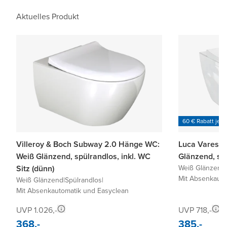
Aktuelles Produkt
60 € Rabatt je 6
Villeroy & Boch Subway 2.0 Hänge WC:
Luca Varess 
Weiß Glänzend, spülrandlos, inkl. WC
Glänzend, sp
Sitz (dünn)
Weiß Glänzend
|
Mit Absenkauto
Weiß Glänzend
|
Spülrandlos
|
Mit Absenkautomatik und Easyclean
UVP 1.026,-
UVP 718,-
368,-
385,-