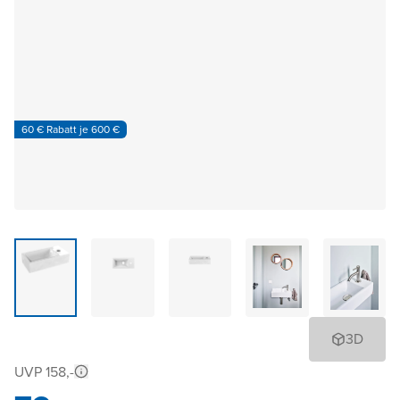
60 € Rabatt je 600 €
3D
UVP 158,-