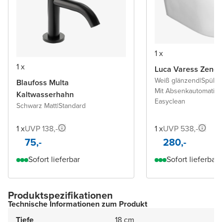
1 x
1 x
Luca Varess Zeno
Weiß glänzend
|
Spülra
Blaufoss Multa
Mit Absenkautomatik 
Kaltwasserhahn
Easyclean
Schwarz Matt
|
Standard
1 x
UVP 138,-
1 x
UVP 538,-
75,-
280,-
Sofort lieferbar
Sofort lieferbar
Produktspezifikationen
Technische Informationen zum Produkt
Tiefe
18 cm