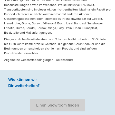
*Die Aktion gilt vom 01.08. bis zum 31.08. in allen deutschen
Badausstellungen sowie im Webshop. Preise inklusive 19% MwSt.
Transportkosten sind in dieser Aktion nicht enthalten. Maximal ein Rabatt pro
Kunde/Lieferadresse. Nicht kombinierbar mit anderen Aktionen,
Geschenkgutscheinen oder Rabattcodes. Nicht anwendbar auf Geberit,
HansGrohe, Grohe, Duravit, Villeroy & Boch, Ideal Standard, Sunshower,
Lithofin, Burda, Soudal, Fernox, Viega, Easy Drain, Heau, Dumaplast,
Ersatzteile und Maßanfertigungen.
Die gesetzliche Gewährleistung von 2 Jahren bleibt unberührt. X²O bietet
bis zu 10 Jahre kommerzielle Garantie, die genaue Garantiedauer und die
Bedingungen unterscheiden sich je nach Produkt und sind auf den
Produktseiten einsehbar.
Allgemeine Geschäftsbedingungen
-
Datenschutz
Wie können wir
Dir weiterhelfen
?
Einen Showroom finden