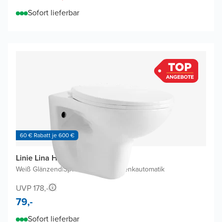
Sofort lieferbar
60 € Rabatt je 600 €
Linie Lina Hänge WC
Weiß Glänzend
|
Spülrandlos
|
Mit Absenkautomatik
UVP 178,-
79,-
Sofort lieferbar