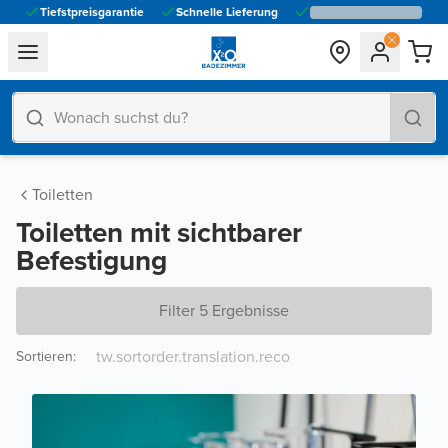
Tiefstpreisgarantie
Schnelle Lieferung
general.navigation.toggle_menu.label
Toiletten
Toiletten mit sichtbarer
Befestigung
Filter 5 Ergebnisse
Sortieren
: