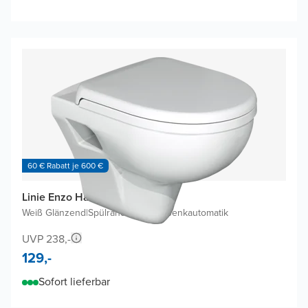
60 € Rabatt je 600 €
Linie Enzo Hänge WC
Weiß Glänzend
|
Spülrandlos
|
Mit Absenkautomatik
UVP 238,-
129,-
Sofort lieferbar