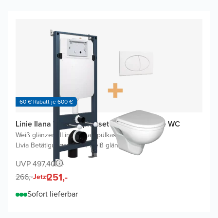
60 € Rabatt je 600 €
Linie Ilana WC Komplettset mit Enzo Hänge WC
Weiß glänzend
|
Linie Ilana Spülkasten
|
Livia Betätigungsplatten Weiß glänzend
UVP 497,40
251,-
266,-
Jetzt
Sofort lieferbar