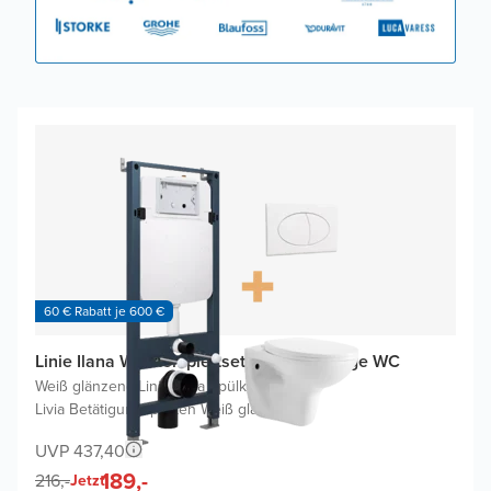
60 € Rabatt je 600 €
Linie Ilana WC Komplettset mit Lina Hänge WC
Weiß glänzend
|
Linie Ilana Spülkasten
|
Livia Betätigungsplatten Weiß glänzend
UVP 437,40
189,-
216,-
Jetzt