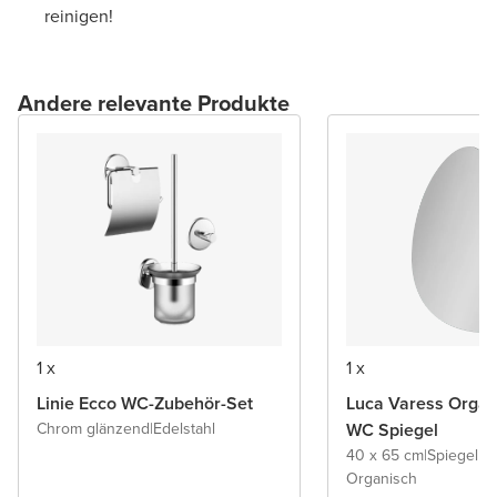
reinigen!
Andere relevante Produkte
1 x
1 x
Linie Ecco WC-Zubehör-Set
Luca Varess Organ
Chrom glänzend
|
Edelstahl
WC Spiegel
40 x 65 cm
|
Spiegel 
Organisch