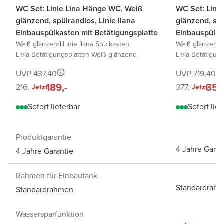
WC Set: Linie Lina Hänge WC, Weiß
WC Set: Lini
glänzend, spülrandlos, Linie Ilana
glänzend, spü
Einbauspülkasten mit Betätigungsplatte
Einbauspülka
Weiß glänzend
|
Linie Ilana Spülkasten
|
Weiß glänzend
|
Livia Betätigungsplatten Weiß glänzend
Livia Betätigun
UVP 437,40
UVP 719,40
189,-
357,
216,-
377,-
Jetzt
Jetzt
Sofort lieferbar
Sofort lief
Produktgarantie
4 Jahre Garan
4 Jahre Garantie
Rahmen für Einbautank
Standardrah
Standardrahmen
Wassersparfunktion