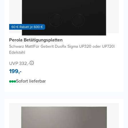
60 € Rabatt je 600 €
Perola Betätigungsplatten
Schwarz Matt
|
Für Geberit Duofix Sigma UP320 oder UP720
|
Edelstahl
UVP 332,-
199,-
Sofort lieferbar