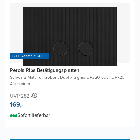
60 € Rabatt je 600 €
Perola Ribs Betätigungsplatten
Schwarz Matt
|
Für Geberit Duofix Sigma UP320 oder UP720
|
Aluminium
UVP 282,-
169,-
Sofort lieferbar