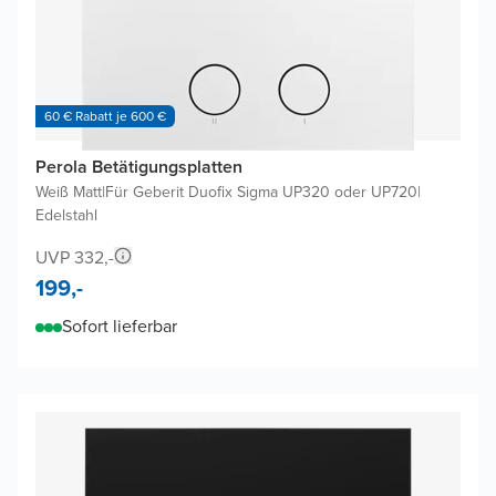
60 € Rabatt je 600 €
Perola Betätigungsplatten
Weiß Matt
|
Für Geberit Duofix Sigma UP320 oder UP720
|
Edelstahl
UVP 332,-
199,-
Sofort lieferbar