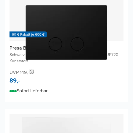
60 € Rabatt je 600 €
Presa Betätigungsplatten
Schwarz Matt
|
Für Geberit Duofix Sigma UP320 oder UP720
|
Kunststoff
UVP 149,-
89,-
Sofort lieferbar