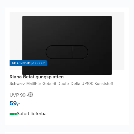
60 € Rabatt je 600 €
Riana Betätigungsplatten
Schwarz Matt
|
Für Geberit Duofix Delta UP100
|
Kunststoff
UVP 99,-
59,-
Sofort lieferbar