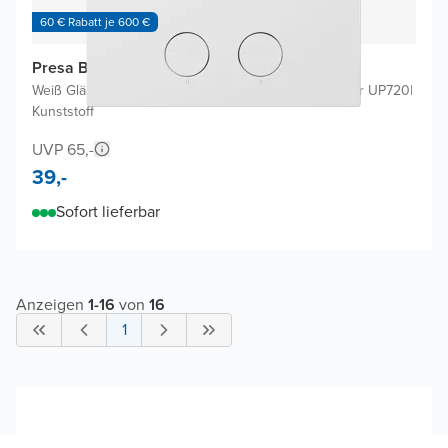
60 € Rabatt je 600 €
Presa Betätigungsplatten
Weiß Glänzend
|
Für Geberit Duofix Sigma UP320 oder UP720
|
Kunststoff
UVP 65,-
39,-
Sofort lieferbar
Anzeigen
1
-
16
von
16
1