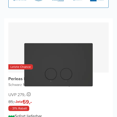
Letzte Chance
Perleas Betätigungsplatten
Schwarz Matt
|
Für Ideal Standard ProSys
|
Edelstahl
UVP 279,-
59,-
85,-
Jetzt
- 31% Rabatt
Sofort lieferbar