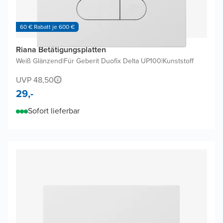
60 € Rabatt je 600 €
Riana Betätigungsplatten
Weiß Glänzend
|
Für Geberit Duofix Delta UP100
|
Kunststoff
UVP 48,50
29,-
Sofort lieferbar