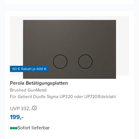
60 € Rabatt je 600 €
Perola Betätigungsplatten
Brushed GunMetal
|
Für Geberit Duofix Sigma UP320 oder UP720
|
Edelstahl
UVP 332,-
199,-
Sofort lieferbar