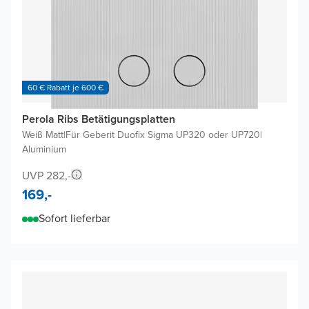
60 € Rabatt je 600 €
Perola Ribs Betätigungsplatten
Weiß Matt
|
Für Geberit Duofix Sigma UP320 oder UP720
|
Aluminium
UVP 282,-
169,-
Sofort lieferbar