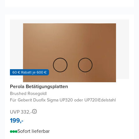
60 € Rabatt je 600 €
Perola Betätigungsplatten
Brushed Rosegold
|
Für Geberit Duofix Sigma UP320 oder UP720
|
Edelstahl
UVP 332,-
199,-
Sofort lieferbar