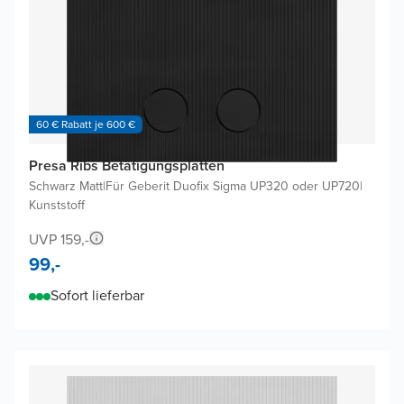
60 € Rabatt je 600 €
Presa Ribs Betätigungsplatten
Schwarz Matt
|
Für Geberit Duofix Sigma UP320 oder UP720
|
Kunststoff
UVP 159,-
99,-
Sofort lieferbar