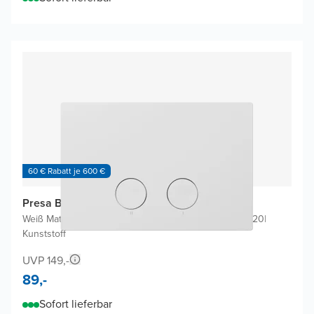
60 € Rabatt je 600 €
Presa Betätigungsplatten
Weiß Matt
|
Für Geberit Duofix Sigma UP320 oder UP720
|
Kunststoff
UVP 149,-
89,-
Sofort lieferbar