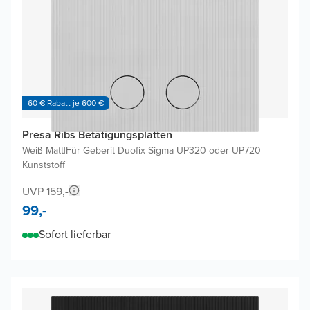
60 € Rabatt je 600 €
Presa Ribs Betätigungsplatten
Weiß Matt
|
Für Geberit Duofix Sigma UP320 oder UP720
|
Kunststoff
UVP 159,-
99,-
Sofort lieferbar