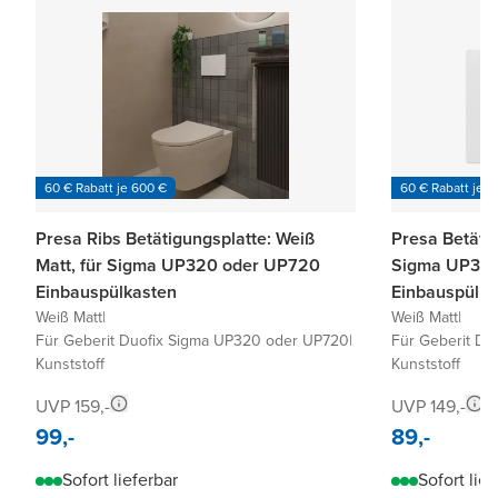
60 € Rabatt je 600 €
60 € Rabatt je 6
Presa Ribs Betätigungsplatte: Weiß
Presa Betätig
Matt, für Sigma UP320 oder UP720
Sigma UP320
Einbauspülkasten
Einbauspülka
Weiß Matt
|
Weiß Matt
|
Für Geberit Duofix Sigma UP320 oder UP720
|
Für Geberit D
Kunststoff
Kunststoff
UVP 159,-
UVP 149,-
99,-
89,-
Sofort lieferbar
Sofort lief