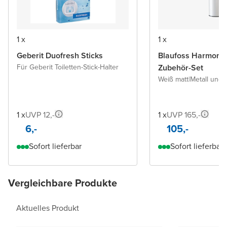
1 x
1 x
Geberit Duofresh Sticks
Blaufoss Harmony
Für Geberit Toiletten-Stick-Halter
Zubehör-Set
Weiß matt
|
Metall und
1 x
UVP 12,-
1 x
UVP 165,-
6,-
105,-
Sofort lieferbar
Sofort lieferbar
Vergleichbare Produkte
Aktuelles Produkt