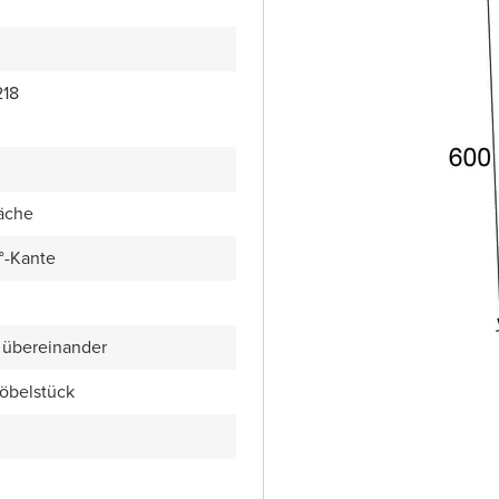
18
äche
5°-Kante
 übereinander
öbelstück