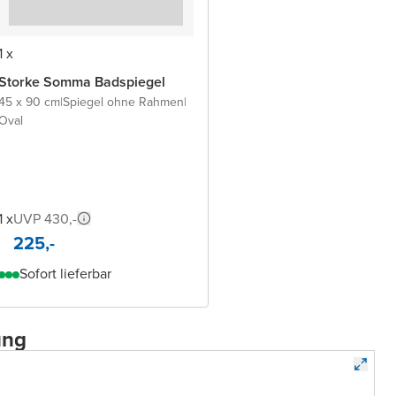
1 x
Storke Somma Badspiegel
45 x 90 cm
|
Spiegel ohne Rahmen
|
Oval
1 x
UVP 430,-
225,-
Sofort lieferbar
ung