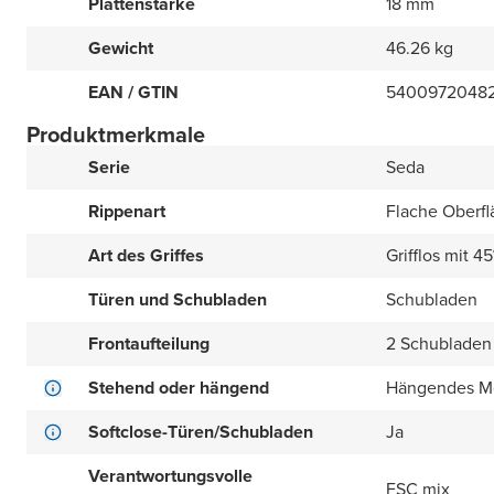
Plattenstärke
18 mm
Gewicht
46.26 kg
EAN / GTIN
54009720482
Produktmerkmale
Serie
Seda
Rippenart
Flache Oberfl
Art des Griffes
Grifflos mit 4
Türen und Schubladen
Schubladen
Frontaufteilung
2 Schubladen
Stehend oder hängend
Hängendes M
Softclose-Türen/Schubladen
Ja
Verantwortungsvolle
FSC mix