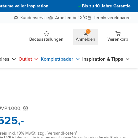
räume voller Inspiration
Bis zu 10 Jahre Garantie
Kundenservice
Arbeiten bei X²O
Termin vereinbaren
Badausstellungen
Anmelden
Warenkorb
ires
Outlet
Komplettbäder
Inspiration & Tipps
VP 1.000,-
525,-
reis inkl. 19% MwSt. zzgl. Versandkosten¹
ie UVP ist der vom Lieferanten empfohlene Verkaufspreis oder ein Preis, der