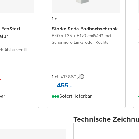
1 x
 EcoStart
Storke Seda Badhochschrank
atur
B40 x T35 x H170 cm
|
Weiß matt
|
Scharniere Links oder Rechts
ck Ablaufventil
|
1 x
UVP 860,-
-
455,-
bar
Sofort lieferbar
Technische Zeichn