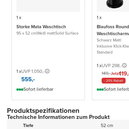
1 x
1 x
Storke Mata Waschtisch
Blaufoss Round
95 x 52 cm
|
Weiß matt
|
Solid Surface
Waschtischarm
Schwarz Matt
|
Inklusive Klick-Kla
Standard
1 x
UVP 298,-
1 x
UVP 1.050,-
119,
149,-
Jetzt
555,-
- 20% Rabatt
Sofort lieferbar
Sofort liefer
Produktspezifikationen
Technische Informationen zum Produkt
Tiefe
52 cm