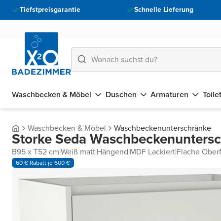
Tiefstpreisgarantie
Schnelle Lieferung
Waschbecken & Möbel
Duschen
Armaturen
Toile
Waschbecken & Möbel
Waschbeckenunterschränke
Storke Seda Waschbeckenunters
B95 x T52 cm
|
Weiß matt
|
Hängend
|
MDF Lackiert
|
Flache Ober
60 € Rabatt je 600 €