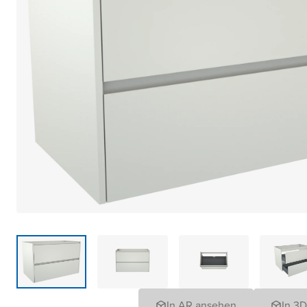
In AR ansehen
In 3