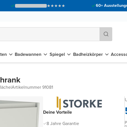
60+ Ausstellungs
tten
Badewannen
Spiegel
Badheizkörper
Accesso
chrank
fläche
|
Artikelnummer 91081
U
Deine Vorteile
P
8 Jahre Garantie
D