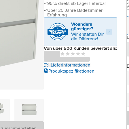
95 % direkt ab Lager lieferbar
v
W
Über 20 Jahre Badezimmer-
f
Erfahrung
D
Von über 500 Kunden bewertet als:
¹ Lieferinformationen
B
Produktspezifikationen
D zusammenstellen