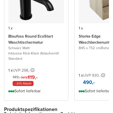
1 x
1 x
Blaufoss Round EcoStart
Storke Edge
Waschtischarmatur
Waschbeckenunter
Schwarz Matt
|
B45 x T52 cm
|
Rohe E
Inklusive Klick-Klack Ablaufventil
|
Standard
1 x
UVP 298,-
1 x
UVP 930,-
119,-
149,-
Jetzt
490,-
- 20% Rabatt
Sofort lieferbar
Sofort lieferbar
Produktspezifikationen