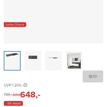
Letzte Chance
3D
UVP 1.200,-
648,-
720,-
Jetzt
- 10% Rabatt