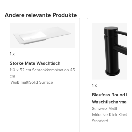
Andere relevante Produkte
1 x
Storke Mata Waschtisch
110 x 52 cm Schrankkombination 45
cm
|
Weiß matt
|
Solid Surface
1 x
Blaufoss Round Ec
Waschtischarmatu
Schwarz Matt
|
Inklusive Klick-Klack A
Standard