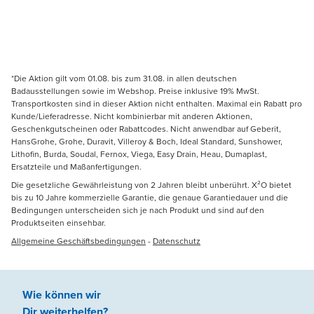
*Die Aktion gilt vom 01.08. bis zum 31.08. in allen deutschen
Badausstellungen sowie im Webshop. Preise inklusive 19% MwSt.
Transportkosten sind in dieser Aktion nicht enthalten. Maximal ein Rabatt pro
Kunde/Lieferadresse. Nicht kombinierbar mit anderen Aktionen,
Geschenkgutscheinen oder Rabattcodes. Nicht anwendbar auf Geberit,
HansGrohe, Grohe, Duravit, Villeroy & Boch, Ideal Standard, Sunshower,
Lithofin, Burda, Soudal, Fernox, Viega, Easy Drain, Heau, Dumaplast,
Ersatzteile und Maßanfertigungen.
Die gesetzliche Gewährleistung von 2 Jahren bleibt unberührt. X²O bietet
bis zu 10 Jahre kommerzielle Garantie, die genaue Garantiedauer und die
Bedingungen unterscheiden sich je nach Produkt und sind auf den
Produktseiten einsehbar.
Allgemeine Geschäftsbedingungen
-
Datenschutz
Wie können wir
Dir weiterhelfen
?