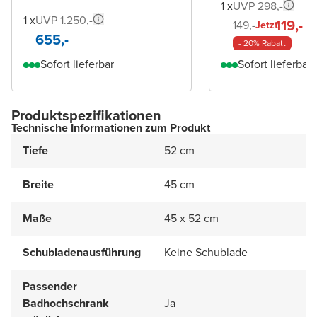
1 x
UVP 298,-
1 x
UVP 1.250,-
119,-
149,-
Jetzt
655,-
- 20% Rabatt
Sofort lieferbar
Sofort lieferbar
Produktspezifikationen
Technische Informationen zum Produkt
Tiefe
52 cm
Breite
45 cm
Maße
45 x 52 cm
Schubladenausführung
Keine Schublade
Passender
Badhochschrank
Ja