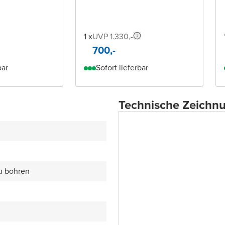
1 x
UVP 1.330,-
700,-
bar
Sofort lieferbar
Technische Zeichn
zu bohren