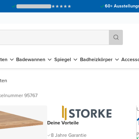
60+ Ausstellungs
tten
Badewannen
Spiegel
Badheizkörper
Accesso
tten
ikelnummer 95767
U
Deine Vorteile
P
8 Jahre Garantie
K