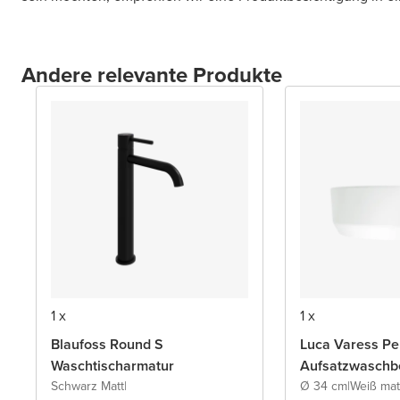
Andere relevante Produkte
1 x
1 x
Blaufoss Round S
Luca Varess Pe
Waschtischarmatur
Aufsatzwaschb
Schwarz Matt
|
Ø 34 cm
|
Weiß mat