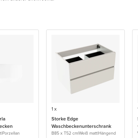
1 x
rla
Storke Edge
ecken
Waschbeckenunterschrank
t
|
Porzellan
B85 x T52 cm
|
Weiß matt
|
Hängend