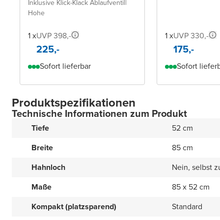
Inklusive Klick-Klack Ablaufventil
|
Hohe
1 x
UVP 398,-
1 x
UVP 330,-
225,-
175,-
Sofort lieferbar
Sofort liefer
Produktspezifikationen
Technische Informationen zum Produkt
Tiefe
52 cm
Breite
85 cm
Hahnloch
Nein, selbst 
Maße
85 x 52 cm
Kompakt (platzsparend)
Standard