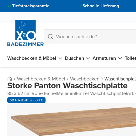
Tiefstpreisgarantie
Schnelle Lieferung
Waschbecken & Möbel
Duschen
Armaturen
Toile
Waschbecken & Möbel
Waschbecken
Waschtischpla
Storke Panton Waschtischplatte
85 x 52 cm
|
Rohe Eiche
|
Melamin
|
Einzel Waschtischplatte
|
Art
60 € Rabatt je 600 €