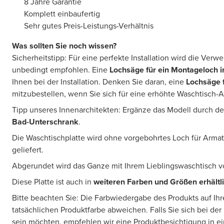
8 Jahre Garantie
Komplett einbaufertig
Sehr gutes Preis-Leistungs-Verhältnis
Was sollten Sie noch wissen?
Sicherheitstipp: Für eine perfekte Installation wird die Ver
unbedingt empfohlen. Eine
Lochsäge für ein Montageloch
i
Ihnen bei der Installation. Denken Sie daran, eine
Lochsäge 
mitzubestellen, wenn Sie sich für eine erhöhte Waschtisch-
Tipp unseres Innenarchitekten: Ergänze das Modell durch 
Bad-Unterschrank
.
Die Waschtischplatte wird ohne vorgebohrtes Loch für Arm
geliefert.
Abgerundet wird das Ganze mit Ihrem Lieblingswaschtisch 
Diese Platte ist auch in
weiteren Farben und Größen erhältl
Bitte beachten Sie: Die Farbwiedergabe des Produkts auf Ih
tatsächlichen Produktfarbe abweichen. Falls Sie sich bei der
sein möchten, empfehlen wir eine Produktbesichtigung in 