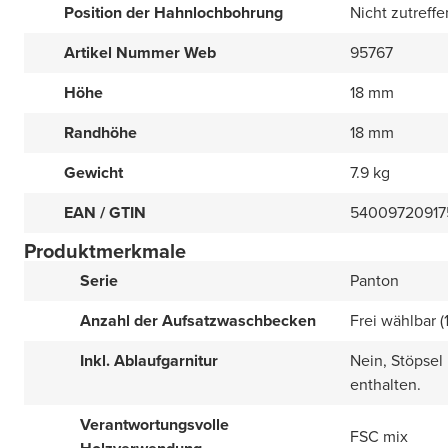
Position der Hahnlochbohrung
Nicht zutreff
Artikel Nummer Web
95767
Höhe
18 mm
Randhöhe
18 mm
Gewicht
7.9 kg
EAN / GTIN
54009720917
Produktmerkmale
Serie
Panton
Anzahl der Aufsatzwaschbecken
Frei wählbar (
Inkl. Ablaufgarnitur
Nein, Stöpsel
enthalten.
Verantwortungsvolle
FSC mix