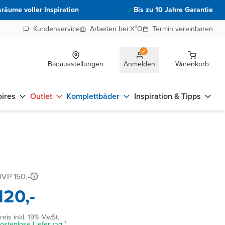
räume voller Inspiration
Bis zu 10 Jahre Garantie
Kundenservice
Arbeiten bei X²O
Termin vereinbaren
Badausstellungen
Anmelden
Warenkorb
ires
Outlet
Komplettbäder
Inspiration & Tipps
VP 150,-
120,-
reis inkl. 19% MwSt.
ostenlose Lieferung ¹