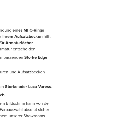
wendung eines
MFC-Rings
n Ihrem Aufsatzbecken
hilft
für Armaturlöcher
Armatur entscheiden.
den passenden
Storke Edge
aturen und Aufsatzbecken
von
Storke oder Luca Varess
.
ich
.
rem Bildschirm kann von der
 Farbauswahl absolut sicher
einem unserer Showrooms.