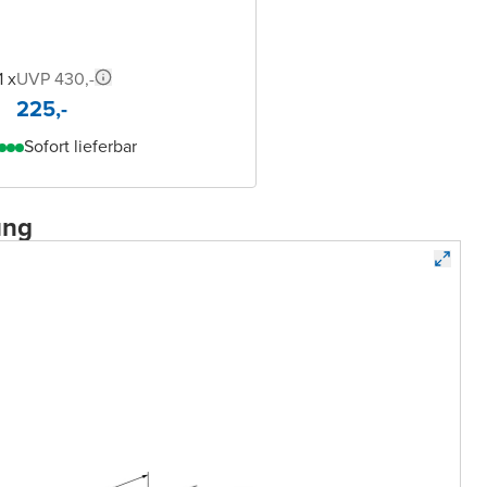
1 x
UVP 430,-
225,-
Sofort lieferbar
ung