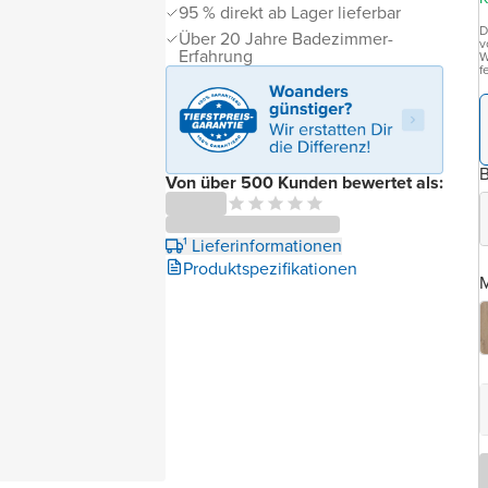
95 % direkt ab Lager lieferbar
D
Über 20 Jahre Badezimmer-
v
Erfahrung
W
f
B
Von über 500 Kunden bewertet als:
¹ Lieferinformationen
Produktspezifikationen
M