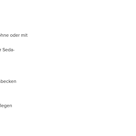
ohne oder mit
r Seda-
chbecken
flegen