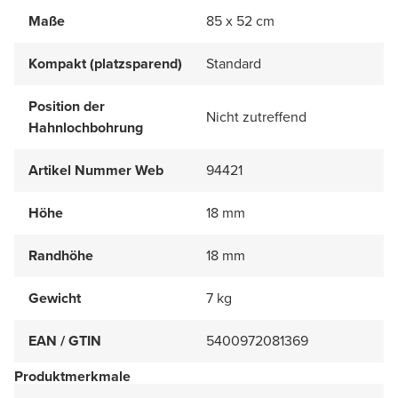
Maße
85 x 52 cm
Kompakt (platzsparend)
Standard
Position der
Nicht zutreffend
Hahnlochbohrung
Artikel Nummer Web
94421
Höhe
18 mm
Randhöhe
18 mm
Gewicht
7 kg
EAN / GTIN
5400972081369
Produktmerkmale