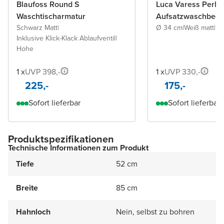
Blaufoss Round S
Luca Varess Perla
Waschtischarmatur
Aufsatzwaschbeck
Schwarz Matt
|
Ø 34 cm
|
Weiß matt
|
Po
Inklusive Klick-Klack Ablaufventil
|
Hohe
1 x
UVP 398,-
1 x
UVP 330,-
225,-
175,-
Sofort lieferbar
Sofort lieferbar
Produktspezifikationen
Technische Informationen zum Produkt
Tiefe
52 cm
Breite
85 cm
Hahnloch
Nein, selbst zu bohren