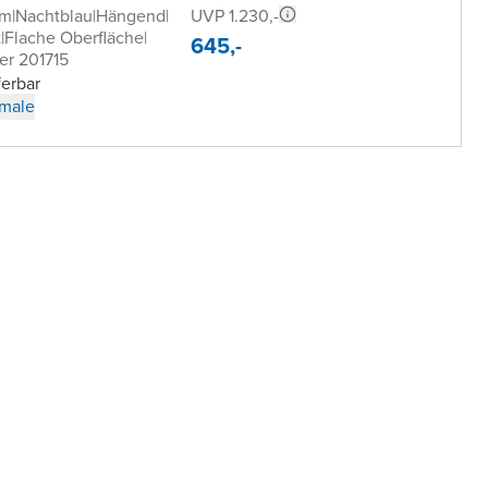
UVP 1.230,-
cm
|
Nachtblau
|
Hängend
|
t
|
Flache Oberfläche
|
645,-
er 201715
ferbar
male