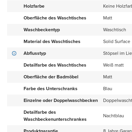
Holzfarbe
Keine Holzfar
Oberfläche des Waschtisches
Matt
Waschbeckentyp
Waschtisch
Material des Waschtisches
Solid Surface
Abflusstyp
Stöpsel im Li
Detailfarbe des Waschtisches
Weiß matt
Oberfläche der Badmöbel
Matt
Farbe des Unterschranks
Blau
Einzelne oder Doppelwaschbecken
Doppelwascht
Detailfarbe des
Nachtblau
Waschbeckenunterschrankes
Produktgarantie
8 Jahre Garan