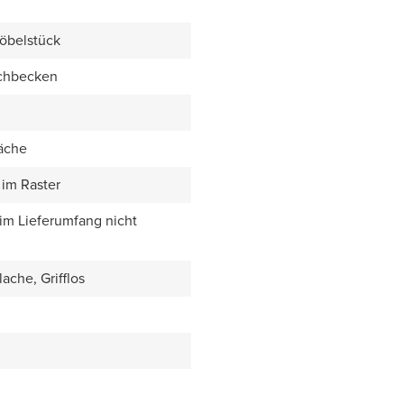
öbelstück
chbecken
äche
im Raster
 im Lieferumfang nicht
ache, Grifflos