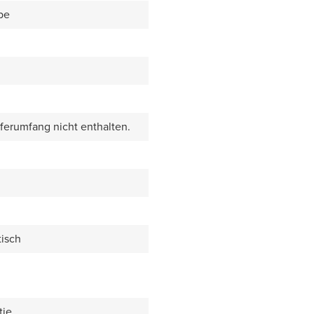
be
eferumfang nicht enthalten.
isch
tie