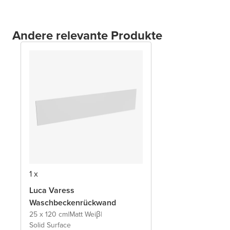
Andere relevante Produkte
1 x
Luca Varess
Waschbeckenrückwand
25 x 120 cm
|
Matt Weiβ
|
Solid Surface