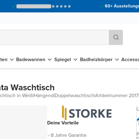
60+ Ausstellungs
tten
Badewannen
Spiegel
Badheizkörper
Accesso
ta Waschtisch
chtisch in Weiß
|
Hängend
|
Doppelwaschtisch
|
Artikelnummer 201
U
Deine Vorteile
P
8 Jahre Garantie
D