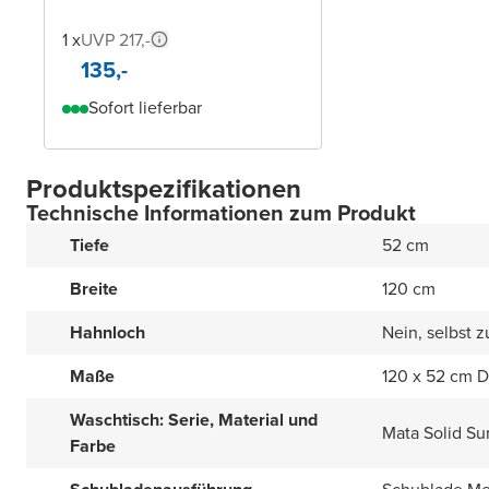
1 x
UVP 217,-
135,-
Sofort lieferbar
Produktspezifikationen
Technische Informationen zum Produkt
Tiefe
52 cm
Breite
120 cm
Hahnloch
Nein, selbst 
Maße
120 x 52 cm 
Waschtisch: Serie, Material und
Mata Solid Su
Farbe