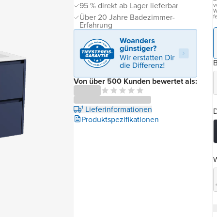
95 % direkt ab Lager lieferbar
v
W
Über 20 Jahre Badezimmer-
f
Erfahrung
B
Von über 500 Kunden bewertet als:
¹ Lieferinformationen
D
Produktspezifikationen
W