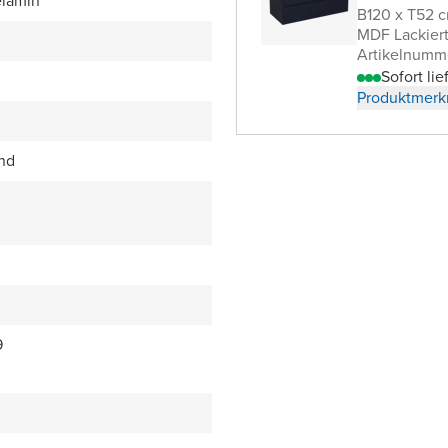
lamin
B120 x T52 
MDF Lackier
Artikelnumm
Sofort lie
Produktmerk
end
9