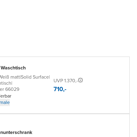
 Waschtisch
Weiß matt
|
Solid Surface
|
UVP 1.370,-
tisch
|
710,-
er 66029
ferbar
male
nunterschrank