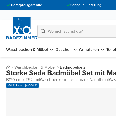
Tiefstpreisgarantie
Schnelle Lieferung
Waschbecken & Möbel
Duschen
Armaturen
Toile
Waschbecken & Möbel
Badmöbelsets
Storke Seda Badmöbel Set mit Ma
B120 cm x T52 cm
|
Waschbeckenunterschrank Nachtblau
|
Was
60 € Rabatt je 600 €