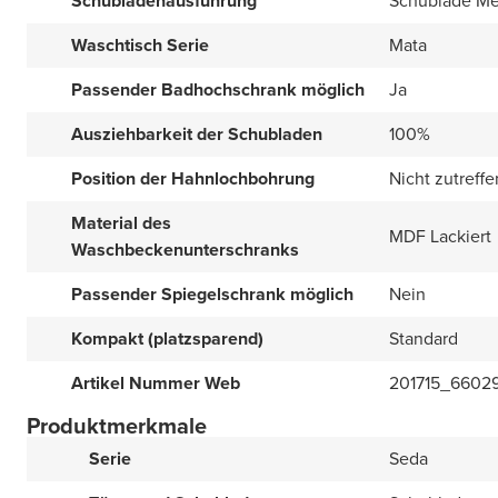
Schubladenausführung
Schublade Me
Waschtisch Serie
Mata
Passender Badhochschrank möglich
Ja
Ausziehbarkeit der Schubladen
100%
Position der Hahnlochbohrung
Nicht zutreff
Material des
MDF Lackiert
Waschbeckenunterschranks
Passender Spiegelschrank möglich
Nein
Kompakt (platzsparend)
Standard
Artikel Nummer Web
201715_6602
Produktmerkmale
Serie
Seda