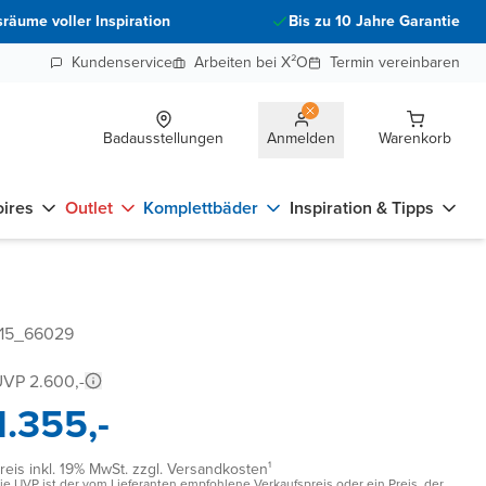
räume voller Inspiration
Bis zu 10 Jahre Garantie
Kundenservice
Arbeiten bei X²O
Termin vereinbaren
Badausstellungen
Anmelden
Warenkorb
ires
Outlet
Komplettbäder
Inspiration & Tipps
715_66029
VP 2.600,-
1.355,-
reis inkl. 19% MwSt. zzgl. Versandkosten¹
ie UVP ist der vom Lieferanten empfohlene Verkaufspreis oder ein Preis, der