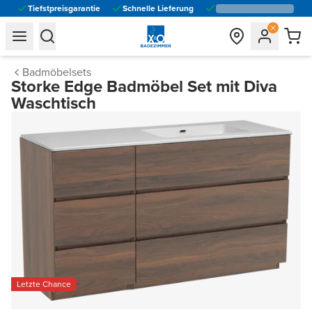
Tiefstpreisgarantie
Schnelle Lieferung
general.navigation.toggle_menu.label
general.navigation.toggle_menu.label
Badmöbelsets
Storke Edge Badmöbel Set mit Diva
Waschtisch
Letzte Chance