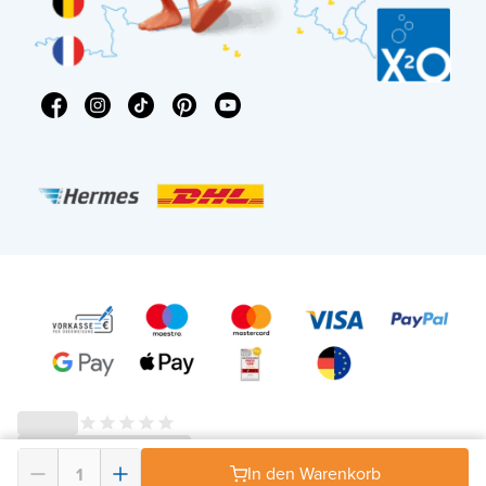
In den Warenkorb
© 2026 - X²O Badezimmer – USt-IdNr: DE343506152 -
AGB Widerrufsrecht
-