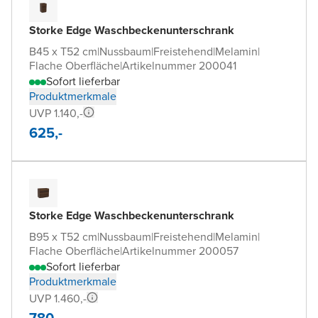
Storke Edge Waschbeckenunterschrank
B45 x T52 cm
|
Nussbaum
|
Freistehend
|
Melamin
|
Flache Oberfläche
|
Artikelnummer 200041
Sofort lieferbar
Produktmerkmale
UVP 1.140,-
625,-
Storke Edge Waschbeckenunterschrank
B95 x T52 cm
|
Nussbaum
|
Freistehend
|
Melamin
|
Flache Oberfläche
|
Artikelnummer 200057
Sofort lieferbar
Produktmerkmale
UVP 1.460,-
780,-