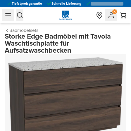
Tiefstpreisgarantie
Schnelle Lieferung
general.navigation.toggle_menu.label
general.navigation.toggle_menu.label
Badmöbelsets
Storke Edge Badmöbel mit Tavola
Waschtischplatte für
Aufsatzwaschbecken