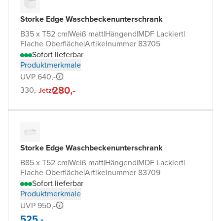
Storke Edge Waschbeckenunterschrank
B35 x T52 cm
|
Weiß matt
|
Hängend
|
MDF Lackiert
|
Flache Oberfläche
|
Artikelnummer 83705
Sofort lieferbar
Produktmerkmale
UVP 640,-
280,-
330,-
Jetzt
Storke Edge Waschbeckenunterschrank
B85 x T52 cm
|
Weiß matt
|
Hängend
|
MDF Lackiert
|
Flache Oberfläche
|
Artikelnummer 83709
Sofort lieferbar
Produktmerkmale
UVP 950,-
525,-