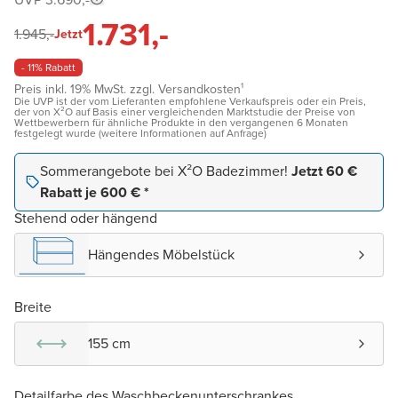
1.731,-
1.945,-
Jetzt
- 11% Rabatt
Preis inkl. 19% MwSt. zzgl. Versandkosten¹
Die UVP ist der vom Lieferanten empfohlene Verkaufspreis oder ein Preis,
der von X²O auf Basis einer vergleichenden Marktstudie der Preise von
Wettbewerbern für ähnliche Produkte in den vergangenen 6 Monaten
festgelegt wurde (weitere Informationen auf Anfrage)
Sommerangebote bei X²O Badezimmer!
Jetzt 60 €
Rabatt je 600 € *
Stehend oder hängend
Hängendes Möbelstück
Breite
155 cm
Detailfarbe des Waschbeckenunterschrankes