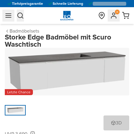
Tiefstpreisgarantie
Schnelle Lieferung
general.navigation.toggle_menu.label
general.navigation.toggle_menu.label
Badmöbelsets
Storke Edge Badmöbel mit Scuro
Waschtisch
Letzte Chance
3D
UVP 3.690,-