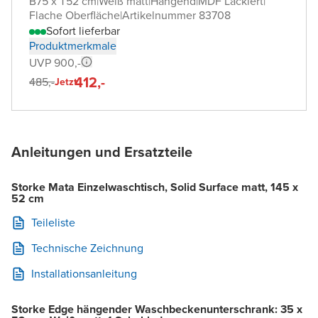
B75 x T52 cm
|
Weiß matt
|
Hängend
|
MDF Lackiert
|
Flache Oberfläche
|
Artikelnummer 83708
Sofort lieferbar
Produktmerkmale
UVP 900,-
412,-
485,-
Jetzt
Anleitungen und Ersatzteile
Storke Mata Einzelwaschtisch, Solid Surface matt, 145 x
52 cm
Teileliste
Technische Zeichnung
Installationsanleitung
Storke Edge hängender Waschbeckenunterschrank: 35 x