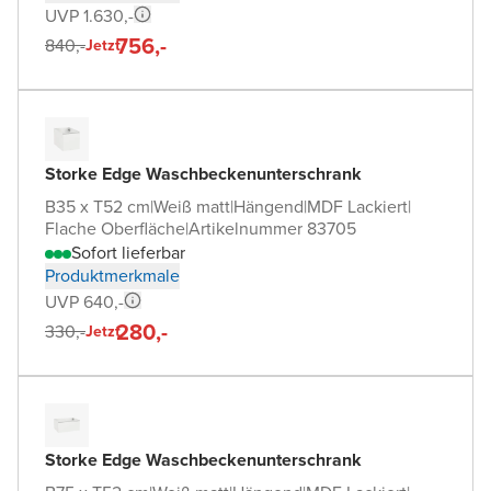
UVP 1.630,-
756,-
840,-
Jetzt
Storke Edge Waschbeckenunterschrank
B35 x T52 cm
|
Weiß matt
|
Hängend
|
MDF Lackiert
|
Flache Oberfläche
|
Artikelnummer 83705
Sofort lieferbar
Produktmerkmale
UVP 640,-
280,-
330,-
Jetzt
Storke Edge Waschbeckenunterschrank