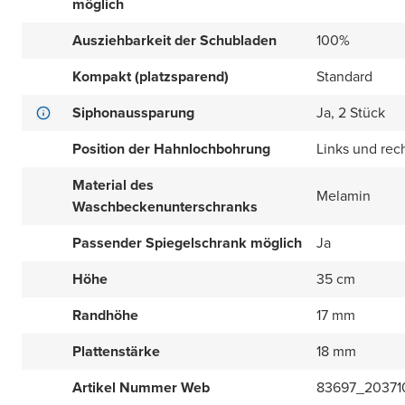
möglich
Ausziehbarkeit der Schubladen
100%
Kompakt (platzsparend)
Standard
Siphonaussparung
Ja, 2 Stück
Position der Hahnlochbohrung
Links und rec
Material des
Melamin
Waschbeckenunterschranks
Passender Spiegelschrank möglich
Ja
Höhe
35 cm
Randhöhe
17 mm
Plattenstärke
18 mm
Artikel Nummer Web
83697_20371