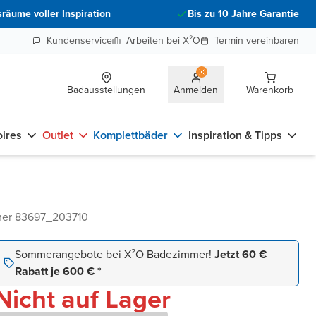
räume voller Inspiration
Bis zu 10 Jahre Garantie
Kundenservice
Arbeiten bei X²O
Termin vereinbaren
Badausstellungen
Anmelden
Warenkorb
ires
Outlet
Komplettbäder
Inspiration & Tipps
mer 83697_203710
Sommerangebote bei X²O Badezimmer!
Jetzt 60 €
Rabatt je 600 € *
Nicht auf Lager