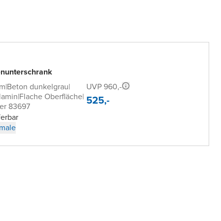
nunterschrank
UVP 960,-
cm
|
Beton dunkelgrau
|
lamin
|
Flache Oberfläche
|
525,-
er 83697
ferbar
male