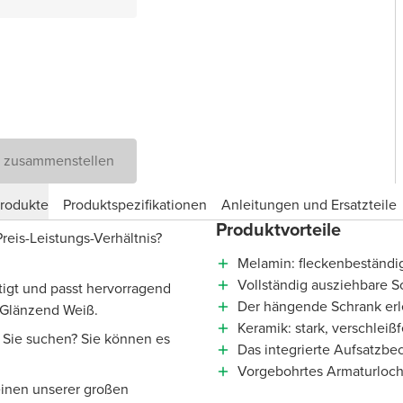
D zusammenstellen
produkte
Produktspezifikationen
Anleitungen und Ersatzteile
Produktvorteile
eis-Leistungs-Verhältnis?
Melamin: fleckenbeständig
Vollständig ausziehbare S
tigt und passt hervorragend
Der hängende Schrank erl
 Glänzend Weiß.
Keramik: stark, verschleiß
s Sie suchen? Sie können es
Das integrierte Aufsatzbe
Vorgebohrtes Armaturloch
einen unserer großen