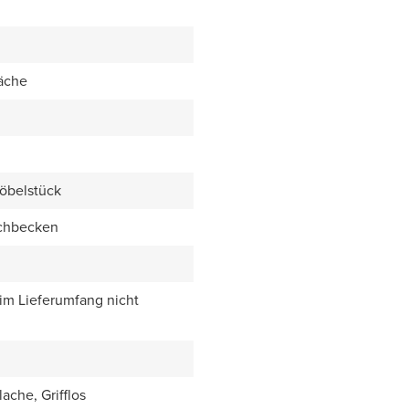
äche
öbelstück
chbecken
 im Lieferumfang nicht
ache, Grifflos