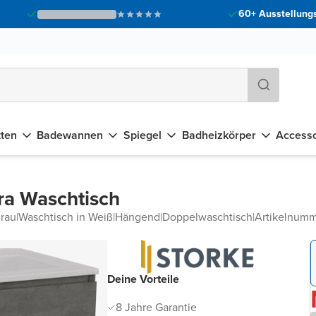
60+ Ausstellungs
tten
Badewannen
Spiegel
Badheizkörper
Accesso
ra Waschtisch
rau
|
Waschtisch in Weiß
|
Hängend
|
Doppelwaschtisch
|
Artikelnum
Deine Vorteile
8 Jahre Garantie