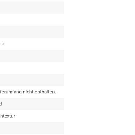
be
eferumfang nicht enthalten.
d
ntextur