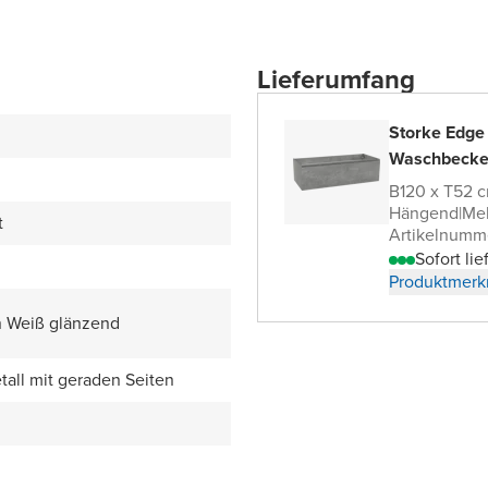
Lieferumfang
Storke Edge
Waschbecke
B120 x T52 
Hängend
|
Me
t
Artikelnumm
Sofort lie
Produktmerk
n Weiß glänzend
all mit geraden Seiten