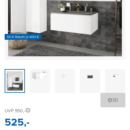
60 € Rabatt je 600 €
3D
UVP 950,-
525,-