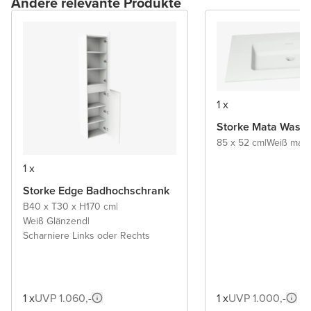
Andere relevante Produkte
1 x
Storke Mata Wasch
85 x 52 cm
|
Weiß matt
|
1 x
Storke Edge Badhochschrank
B40 x T30 x H170 cm
|
Weiß Glänzend
|
Scharniere Links oder Rechts
1 x
UVP 1.060,-
1 x
UVP 1.000,-