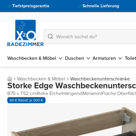
Tiefstpreisgarantie
Schnelle Lieferung
Waschbecken & Möbel
Duschen
Armaturen
Toile
Waschbecken & Möbel
Waschbeckenunterschränke
Storke Edge Waschbeckenunters
B75 x T52 cm
|
Rohe Eiche
|
Hängend
|
Melamin
|
Flache Oberfläc
60 € Rabatt je 600 €