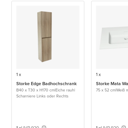
1 x
1 x
Storke Edge Badhochschrank
Storke Mata Wa
B40 x T30 x H170 cm
|
Eiche rauh
|
75 x 52 cm
|
Weiß m
Scharniere Links oder Rechts
1 x
UVP 920,-
1 x
UVP 920,-