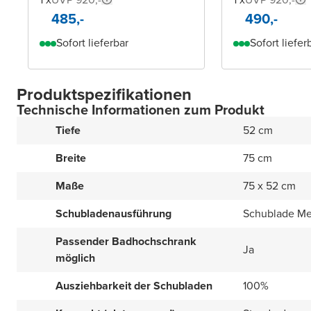
485,-
490,-
Sofort lieferbar
Sofort liefer
Produktspezifikationen
Technische Informationen zum Produkt
Tiefe
52 cm
Breite
75 cm
Maße
75 x 52 cm
Schubladenausführung
Schublade Met
Passender Badhochschrank
Ja
möglich
Ausziehbarkeit der Schubladen
100%