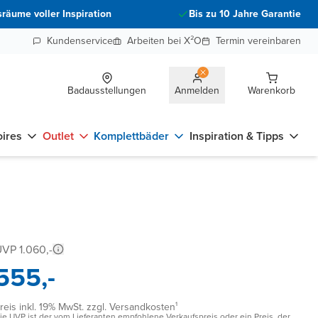
räume voller Inspiration
Bis zu 10 Jahre Garantie
Kundenservice
Arbeiten bei X²O
Termin vereinbaren
Badausstellungen
Anmelden
Warenkorb
ires
Outlet
Komplettbäder
Inspiration & Tipps
VP 1.060,-
555,-
reis inkl. 19% MwSt. zzgl. Versandkosten¹
ie UVP ist der vom Lieferanten empfohlene Verkaufspreis oder ein Preis, der