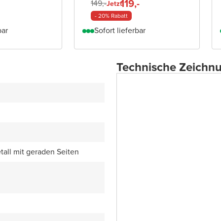
119,-
149,-
Jetzt
- 20% Rabatt
bar
Sofort lieferbar
Technische Zeichn
all mit geraden Seiten