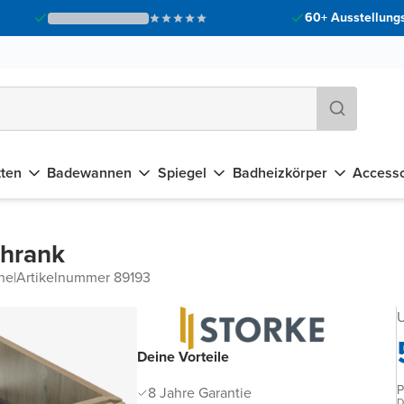
60+ Ausstellungs
tten
Badewannen
Spiegel
Badheizkörper
Accesso
chrank
he
|
Artikelnummer 89193
U
Deine Vorteile
P
8 Jahre Garantie
D