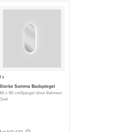
1 x
Storke Somma Badspiegel
45 x 90 cm
|
Spiegel ohne Rahmen
|
Oval
1 x
UVP 430,-