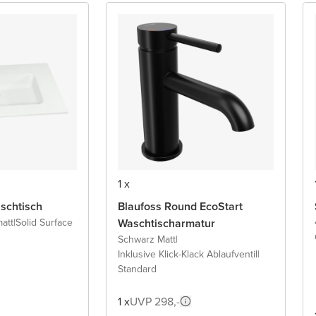
1 x
schtisch
Blaufoss Round EcoStart
att
|
Solid Surface
Waschtischarmatur
Schwarz Matt
|
Inklusive Klick-Klack Ablaufventil
|
Standard
1 x
UVP 298,-