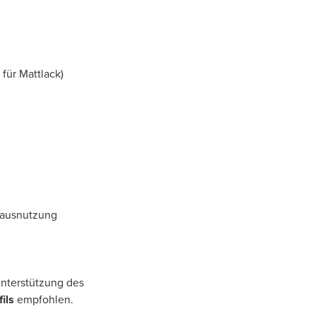
für Mattlack)
mausnutzung
 Unterstützung des
ils
empfohlen.