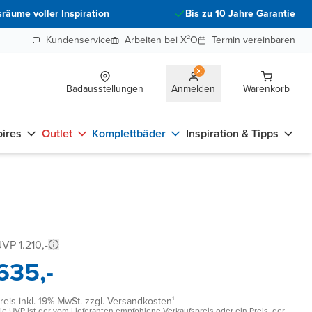
räume voller Inspiration
Bis zu 10 Jahre Garantie
Kundenservice
Arbeiten bei X²O
Termin vereinbaren
Badausstellungen
Anmelden
Warenkorb
ires
Outlet
Komplettbäder
Inspiration & Tipps
VP 1.210,-
635,-
reis inkl. 19% MwSt. zzgl. Versandkosten¹
ie UVP ist der vom Lieferanten empfohlene Verkaufspreis oder ein Preis, der