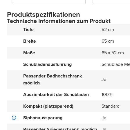
Produktspezifikationen
Technische Informationen zum Produkt
Tiefe
52 cm
Breite
65 cm
Maße
65 x 52 cm
Schubladenausführung
Schublade Met
Passender Badhochschrank
Ja
möglich
Ausziehbarkeit der Schubladen
100%
Kompakt (platzsparend)
Standard
Siphonaussparung
Ja
Passender Spiegelschrank möglich
Ja