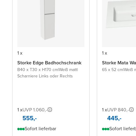
1 x
1 x
Storke Edge Badhochschrank
Storke Mata Wa
B40 x T30 x H170 cm
|
Weiß matt
|
65 x 52 cm
|
Weiß m
Scharniere Links oder Rechts
1 x
UVP 1.060,-
1 x
UVP 840,-
555,-
445,-
Sofort lieferbar
Sofort liefer