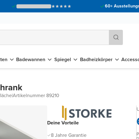
60+ Ausstellungs
tten
Badewannen
Spiegel
Badheizkörper
Accesso
chrank
fläche
|
Artikelnummer 89210
U
Deine Vorteile
P
8 Jahre Garantie
D