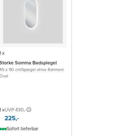
1 x
Storke Somma Badspiegel
45 x 90 cm
|
Spiegel ohne Rahmen
|
Oval
1 x
UVP 430,-
225,-
Sofort lieferbar