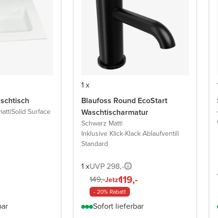
1 x
schtisch
Blaufoss Round EcoStart
att
|
Solid Surface
Waschtischarmatur
Schwarz Matt
|
Inklusive Klick-Klack Ablaufventil
|
Standard
1 x
UVP 298,-
119,-
149,-
Jetzt
- 20% Rabatt
bar
Sofort lieferbar