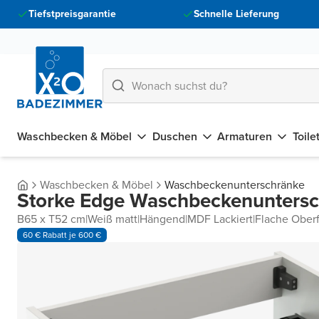
Tiefstpreisgarantie
Schnelle Lieferung
Waschbecken & Möbel
Duschen
Armaturen
Toile
Waschbecken & Möbel
Waschbeckenunterschränke
Storke Edge Waschbeckenunters
B65 x T52 cm
|
Weiß matt
|
Hängend
|
MDF Lackiert
|
Flache Ober
60 € Rabatt je 600 €