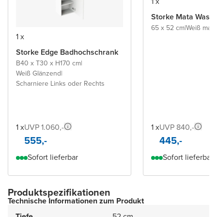
1 x
Storke Mata Wasch
65 x 52 cm
|
Weiß matt
|
1 x
Storke Edge Badhochschrank
B40 x T30 x H170 cm
|
Weiß Glänzend
|
Scharniere Links oder Rechts
1 x
UVP 1.060,-
1 x
UVP 840,-
555,-
445,-
Sofort lieferbar
Sofort lieferbar
Produktspezifikationen
Technische Informationen zum Produkt
Tiefe
52 cm