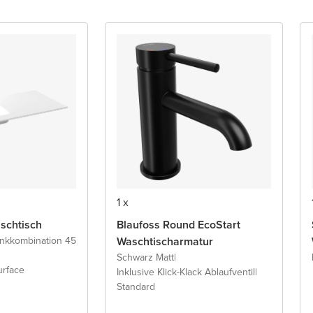
1 x
schtisch
Blaufoss Round EcoStart
ankkombination 45
Waschtischarmatur
Schwarz Matt
|
urface
Inklusive Klick-Klack Ablaufventil
|
Standard