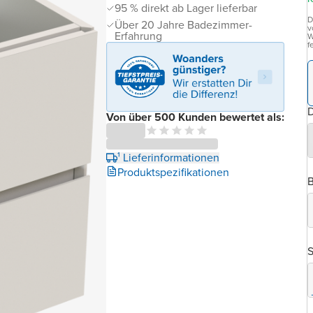
95 % direkt ab Lager lieferbar
D
Über 20 Jahre Badezimmer-
v
Erfahrung
W
f
D
Von über 500 Kunden bewertet als:
¹ Lieferinformationen
Produktspezifikationen
B