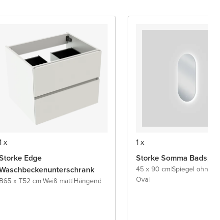
1 x
1 x
Storke Edge
Storke Somma Badspie
Waschbeckenunterschrank
45 x 90 cm
|
Spiegel ohne 
Oval
B65 x T52 cm
|
Weiß matt
|
Hängend