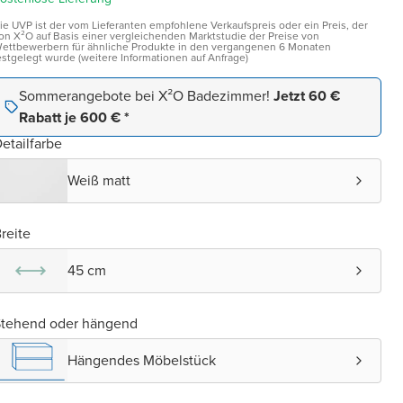
ie UVP ist der vom Lieferanten empfohlene Verkaufspreis oder ein Preis, der
on X²O auf Basis einer vergleichenden Marktstudie der Preise von
ettbewerbern für ähnliche Produkte in den vergangenen 6 Monaten
estgelegt wurde (weitere Informationen auf Anfrage)
Sommerangebote bei X²O Badezimmer!
Jetzt 60 €
Rabatt je 600 € *
etailfarbe
Weiß matt
reite
45 cm
Stehend oder hängend
Hängendes Möbelstück