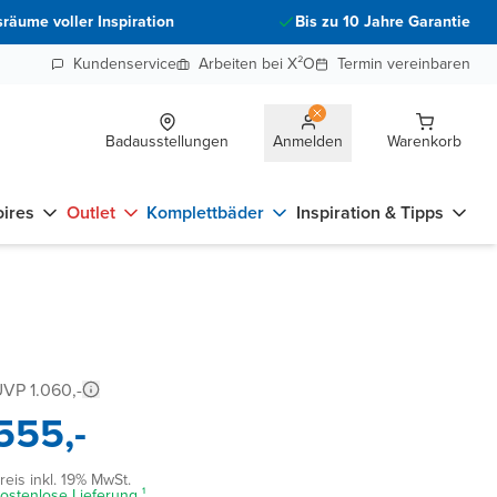
räume voller Inspiration
Bis zu 10 Jahre Garantie
Kundenservice
Arbeiten bei X²O
Termin vereinbaren
Badausstellungen
Anmelden
Warenkorb
ires
Outlet
Komplettbäder
Inspiration & Tipps
VP 1.060,-
555,-
reis inkl. 19% MwSt.
ostenlose Lieferung ¹