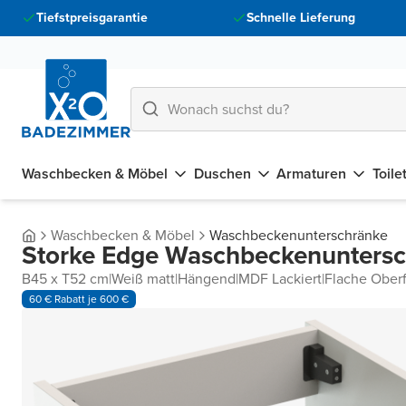
Tiefstpreisgarantie
Schnelle Lieferung
Waschbecken & Möbel
Duschen
Armaturen
Toile
Waschbecken & Möbel
Waschbeckenunterschränke
Storke Edge Waschbeckenunters
B45 x T52 cm
|
Weiß matt
|
Hängend
|
MDF Lackiert
|
Flache Ober
60 € Rabatt je 600 €