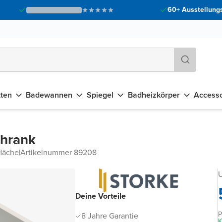
60+ Ausstellungs
tten
Badewannen
Spiegel
Badheizkörper
Accesso
chrank
fläche
|
Artikelnummer 89208
U
Deine Vorteile
P
8 Jahre Garantie
K