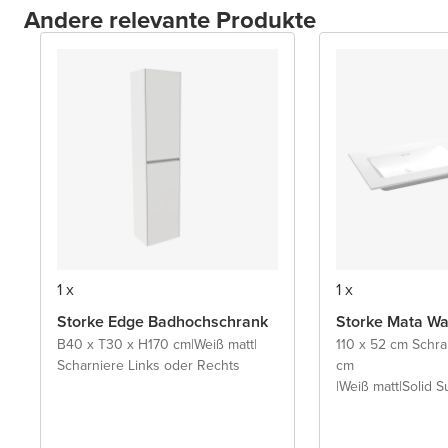
Andere relevante Produkte
1 x
1 x
Storke Edge Badhochschrank
Storke Mata Wa
B40 x T30 x H170 cm
|
Weiß matt
|
110 x 52 cm Schr
Scharniere Links oder Rechts
cm
|
Weiß matt
|
Solid S