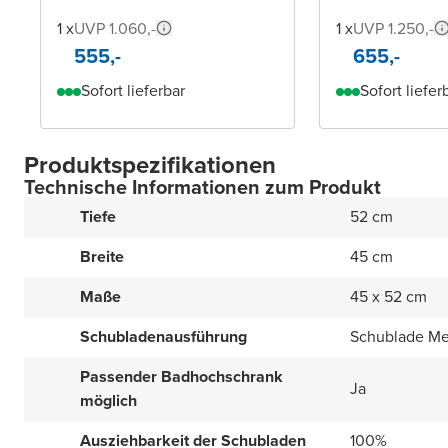
1 x
UVP 1.060,-
1 x
UVP 1.250,-
555,-
655,-
Sofort lieferbar
Sofort liefer
Produktspezifikationen
Technische Informationen zum Produkt
Tiefe
52 cm
Breite
45 cm
Maße
45 x 52 cm
Schubladenausführung
Schublade Met
Passender Badhochschrank
Ja
möglich
Ausziehbarkeit der Schubladen
100%