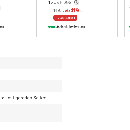
1 x
UVP 298,-
119,-
149,-
Jetzt
- 20% Rabatt
bar
Sofort lieferbar
all mit geraden Seiten