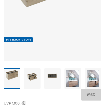
60 € Rabatt je 600 €
3D
UVP 1.100,-