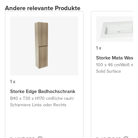
Andere relevante Produkte
1 x
Storke Mata Wasch
100 x 46 cm
|
Weiß mat
Solid Surface
1 x
Storke Edge Badhochschrank
B40 x T30 x H170 cm
|
Eiche rauh
|
Scharniere Links oder Rechts