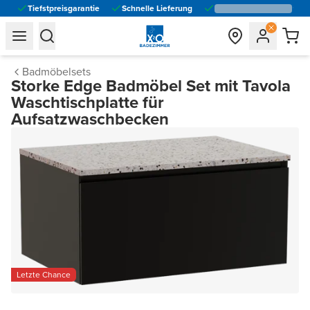
Tiefstpreisgarantie
Schnelle Lieferung
general.navigation.toggle_menu.label
general.navigation.toggle_menu.label
Badmöbelsets
Storke Edge Badmöbel Set mit Tavola
Waschtischplatte für
Aufsatzwaschbecken
Letzte Chance