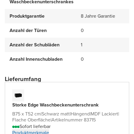
Waschbeckenunterschrankes
Produktgarantie
8 Jahre Garantie
Anzahl der Türen
0
Anzahl der Schubläden
1
Anzahl Innenschubladen
0
Lieferumfang
Storke Edge Waschbeckenunterschrank
B75 x T52 cm
|
Schwarz matt
|
Hängend
|
MDF Lackiert
|
Flache Oberfläche
|
Artikelnummer 83715
Sofort lieferbar
Produktmerkmale