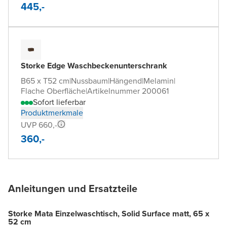
445,-
Storke Edge Waschbeckenunterschrank
B65 x T52 cm
|
Nussbaum
|
Hängend
|
Melamin
|
Flache Oberfläche
|
Artikelnummer 200061
Sofort lieferbar
Produktmerkmale
UVP 660,-
360,-
Anleitungen und Ersatzteile
Storke Mata Einzelwaschtisch, Solid Surface matt, 65 x
52 cm