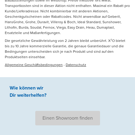
Badausstellungen sowie im Webshop. Preise inklusive 19% MwSt.
Transportkosten sind in dieser Aktion nicht enthalten. Maximal ein Rabatt pro
Kunde/Lieferadresse. Nicht kombinierbar mit anderen Aktionen,
Geschenkgutscheinen oder Rabattcodes. Nicht anwendbar auf Geberit,
HansGrohe, Grohe, Duravit, Villeroy & Boch, Ideal Standard, Sunshower,
Lithofin, Burda, Soudal, Fernox, Viega, Easy Drain, Heau, Dumaplast,
Ersatzteile und Maßanfertigungen.
Die gesetzliche Gewährleistung von 2 Jahren bleibt unberührt. X²O bietet
bis zu 10 Jahre kommerzielle Garantie, die genaue Garantiedauer und die
Bedingungen unterscheiden sich je nach Produkt und sind auf den
Produktseiten einsehbar.
Allgemeine Geschäftsbedingungen
-
Datenschutz
Wie können wir
Dir weiterhelfen
?
Einen Showroom finden