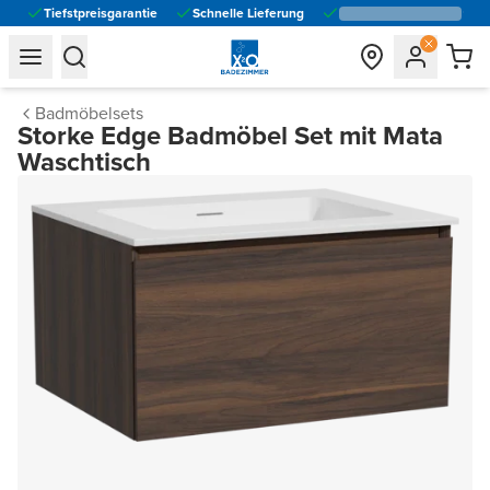
Tiefstpreisgarantie
Schnelle Lieferung
general.navigation.toggle_menu.label
general.navigation.toggle_menu.label
Badmöbelsets
Storke Edge Badmöbel Set mit Mata
Waschtisch