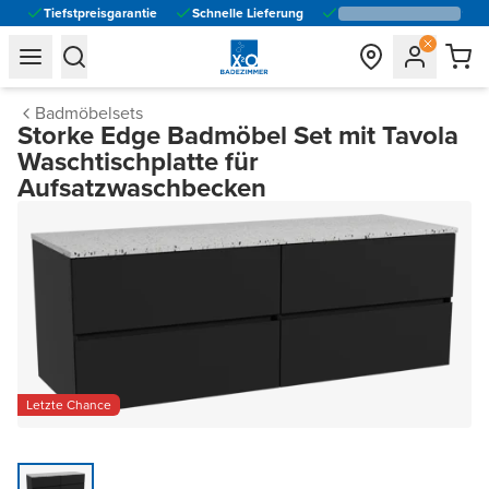
Tiefstpreisgarantie
Schnelle Lieferung
general.navigation.toggle_menu.label
general.navigation.toggle_menu.label
Badmöbelsets
Storke Edge Badmöbel Set mit Tavola
Waschtischplatte für
Aufsatzwaschbecken
Letzte Chance