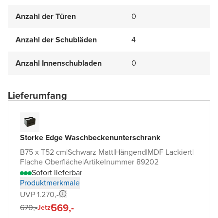
Anzahl der Türen
0
Anzahl der Schubläden
4
Anzahl Innenschubladen
0
Lieferumfang
Storke Edge Waschbeckenunterschrank
B75 x T52 cm
|
Schwarz Matt
|
Hängend
|
MDF Lackiert
|
Flache Oberfläche
|
Artikelnummer 89202
Sofort lieferbar
Produktmerkmale
UVP 1.270,-
569,-
670,-
Jetzt