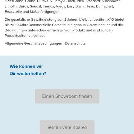
HansGrohe, Grohe, Duravit, Villeroy & Boch, Ideal Standard, Sunshower,
Lithofin, Burda, Soudal, Fernox, Viega, Easy Drain, Heau, Dumaplast,
Ersatzteile und Maßanfertigungen.
Die gesetzliche Gewährleistung von 2 Jahren bleibt unberührt. X²O bietet
bis zu 10 Jahre kommerzielle Garantie, die genaue Garantiedauer und die
Bedingungen unterscheiden sich je nach Produkt und sind auf den
Produktseiten einsehbar.
Allgemeine Geschäftsbedingungen
-
Datenschutz
Wie können wir
Dir weiterhelfen
?
Einen Showroom finden
Termin vereinbaren