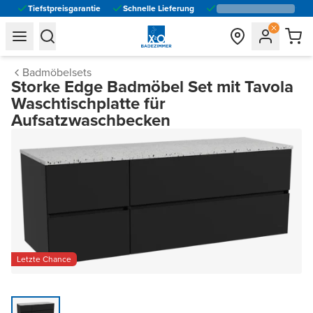
Tiefstpreisgarantie
Schnelle Lieferung
general.navigation.toggle_menu.label
general.navigation.toggle_menu.label
Badmöbelsets
Storke Edge Badmöbel Set mit Tavola
Waschtischplatte für
Aufsatzwaschbecken
Letzte Chance