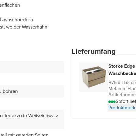
enflächen
satzwaschbecken
bst, wo der Wasserhahn
Lieferumfang
Storke Edge
Waschbecke
B75 x T52 c
Melamin
|
Fla
zu bohren
Artikelnumm
Sofort lie
Produktmerk
zo Terrazzo in Weiß/Schwarz
all mit geraden Seiten