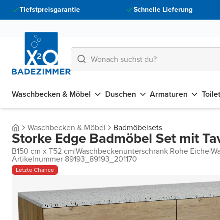
Tiefstpreisgarantie
Schnelle Lieferung
Waschbecken & Möbel
Duschen
Armaturen
Toile
Waschbecken & Möbel
Badmöbelsets
Storke Edge Badmöbel Set mit Ta
B150 cm x T52 cm
|
Waschbeckenunterschrank Rohe Eiche
|
Wa
Artikelnummer 89193_89193_201170
Letzte Chance