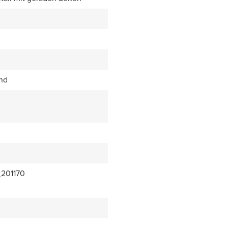
end
201170