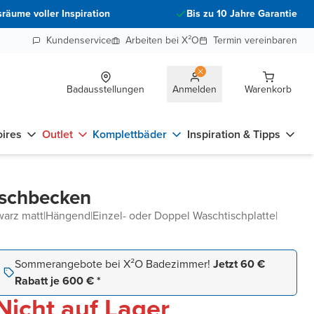
räume voller Inspiration
Bis zu 10 Jahre Garantie
Kundenservice
Arbeiten bei X²O
Termin vereinbaren
Badausstellungen
Anmelden
Warenkorb
ires
Outlet
Komplettbäder
Inspiration & Tipps
aschbecken
warz matt
|
Hängend
|
Einzel- oder Doppel Waschtischplatte
|
Sommerangebote bei X²O Badezimmer!
Jetzt 60 €
Rabatt je 600 € *
Nicht auf Lager