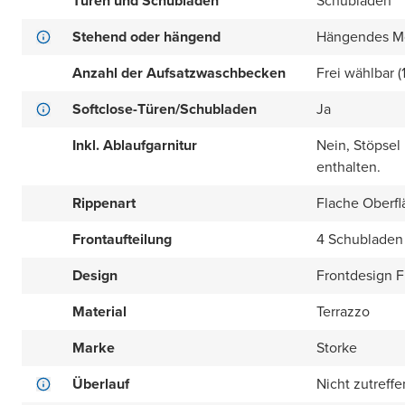
Türen und Schubladen
Schubladen
Stehend oder hängend
Hängendes M
Anzahl der Aufsatzwaschbecken
Frei wählbar (
Softclose-Türen/Schubladen
Ja
Inkl. Ablaufgarnitur
Nein, Stöpsel
enthalten.
Rippenart
Flache Oberfl
Frontaufteilung
4 Schubladen 
Design
Frontdesign Fl
Material
Terrazzo
Marke
Storke
Überlauf
Nicht zutreff