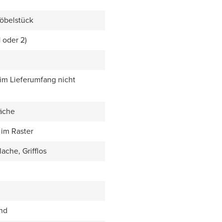
öbelstück
1 oder 2)
 im Lieferumfang nicht
äche
im Raster
ache, Grifflos
end