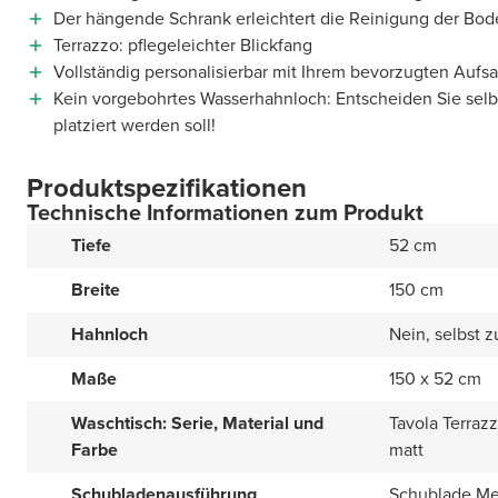
Der hängende Schrank erleichtert die Reinigung der Bod
Terrazzo: pflegeleichter Blickfang
Vollständig personalisierbar mit Ihrem bevorzugten Auf
Kein vorgebohrtes Wasserhahnloch: Entscheiden Sie sel
platziert werden soll!
Produktspezifikationen
Technische Informationen zum Produkt
Tiefe
52 cm
Breite
150 cm
Hahnloch
Nein, selbst 
Maße
150 x 52 cm
Waschtisch: Serie, Material und
Tavola Terraz
Farbe
matt
Schubladenausführung
Schublade Met