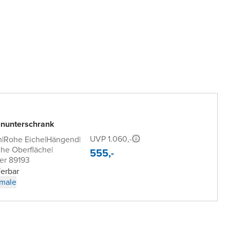
nunterschrank
UVP 1.060,-
m
|
Rohe Eiche
|
Hängend
|
che Oberfläche
|
555,-
er 89193
ferbar
male