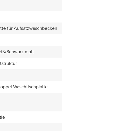
tte für Aufsatzwaschbecken
eiß/Schwarz matt
tstruktur
Doppel Waschtischplatte
tie