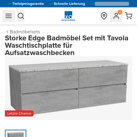
Tiefstpreisgarantie
Schnelle Lieferung
general.navigation.toggle_menu.label
general.navigation.toggle_menu.label
Badmöbelsets
Storke Edge Badmöbel Set mit Tavola
Waschtischplatte für
Aufsatzwaschbecken
Letzte Chance