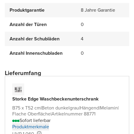
Produktgarantie
8 Jahre Garantie
Anzahl der Türen
0
Anzahl der Schubläden
4
Anzahl Innenschubladen
0
Lieferumfang
Storke Edge Waschbeckenunterschrank
B75 x T52 cm
|
Beton dunkelgrau
|
Hängend
|
Melamin
|
Flache Oberfläche
|
Artikelnummer 88771
Sofort lieferbar
Produktmerkmale
UVP 1.060,-