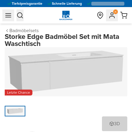
Tiefstpreisgarantie
Schnelle Lieferung
general.navigation.toggle_menu.label
general.navigation.toggle_menu.label
Badmöbelsets
Storke Edge Badmöbel Set mit Mata
Waschtisch
Letzte Chance
3D