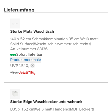
Lieferumfang
Storke Mata Waschtisch
140 x 52 cm Schrankkombination 35 cm
|
Weiß matt
|
Solid Surface
|
Waschtisch asymmetrisch rechts
|
Artikelnummer 83136
Sofort lieferbar
Produktmerkmale
UVP 1.540,-
715,-
795,-
Jetzt
Storke Edge Waschbeckenunterschrank
B35 x T52 cm
|
Weiß matt
|
Hängend
|
MDF Lackiert
|