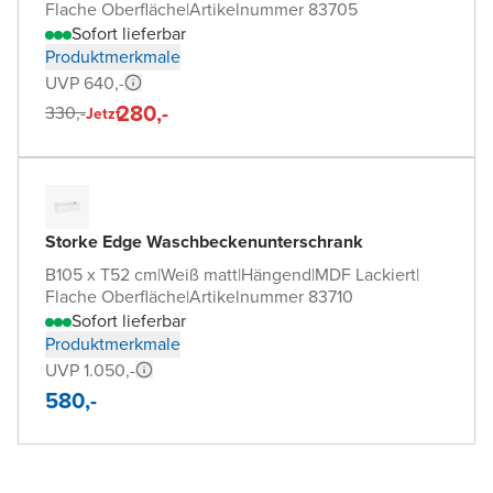
Flache Oberfläche
|
Artikelnummer 83705
Sofort lieferbar
Produktmerkmale
UVP 640,-
280,-
330,-
Jetzt
Storke Edge Waschbeckenunterschrank
B105 x T52 cm
|
Weiß matt
|
Hängend
|
MDF Lackiert
|
Flache Oberfläche
|
Artikelnummer 83710
Sofort lieferbar
Produktmerkmale
UVP 1.050,-
580,-