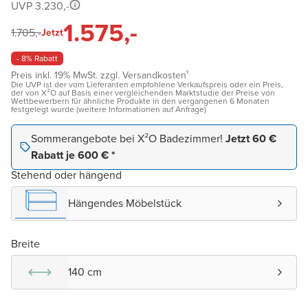
UVP 3.230,-
1.575,-
1.705,-
Jetzt
- 8% Rabatt
Preis inkl. 19% MwSt. zzgl. Versandkosten¹
Die UVP ist der vom Lieferanten empfohlene Verkaufspreis oder ein Preis,
der von X²O auf Basis einer vergleichenden Marktstudie der Preise von
Wettbewerbern für ähnliche Produkte in den vergangenen 6 Monaten
festgelegt wurde (weitere Informationen auf Anfrage)
Sommerangebote bei X²O Badezimmer!
Jetzt 60 €
Rabatt je 600 € *
Stehend oder hängend
Hängendes Möbelstück
Breite
140 cm