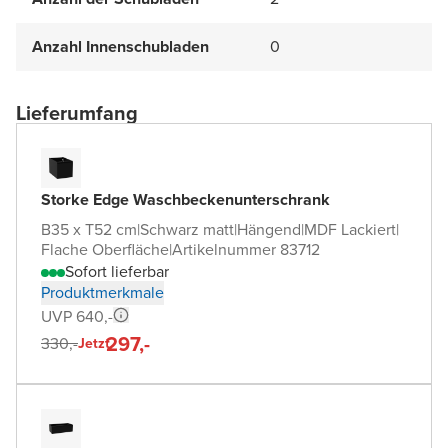
Anzahl Innenschubladen
0
Lieferumfang
Storke Edge Waschbeckenunterschrank
B35 x T52 cm
|
Schwarz matt
|
Hängend
|
MDF Lackiert
|
Flache Oberfläche
|
Artikelnummer 83712
Sofort lieferbar
Produktmerkmale
UVP 640,-
297,-
330,-
Jetzt