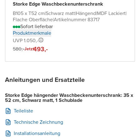
Storke Edge Waschbeckenunterschrank
B105 x T52 cm
|
Schwarz matt
|
Hängend
|
MDF Lackiert
|
Flache Oberfläche
|
Artikelnummer 83717
Sofort lieferbar
Produktmerkmale
UVP 1.050,-
493,-
580,-
Jetzt
Anleitungen und Ersatzteile
Storke Edge hängender Waschbeckenunterschrank: 35 x
52 cm, Schwarz matt, 1 Schublade
Teileliste
Technische Zeichnung
Installationsanleitung