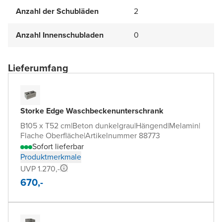
Anzahl der Schubläden
2
Anzahl Innenschubladen
0
Lieferumfang
Storke Edge Waschbeckenunterschrank
B105 x T52 cm
|
Beton dunkelgrau
|
Hängend
|
Melamin
|
Flache Oberfläche
|
Artikelnummer 88773
Sofort lieferbar
Produktmerkmale
UVP 1.270,-
670,-