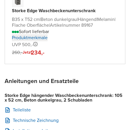
Storke Edge Waschbeckenunterschrank
B35 x T52 cm
|
Beton dunkelgrau
|
Hängend
|
Melamin
|
Flache Oberfläche
|
Artikelnummer 89167
Sofort lieferbar
Produktmerkmale
UVP 500,-
234,-
260,-
Jetzt
Anleitungen und Ersatzteile
Storke Edge hängender Waschbeckenunterschrank: 105
x 52 cm, Beton dunkelgrau, 2 Schubladen
Teileliste
Technische Zeichnung