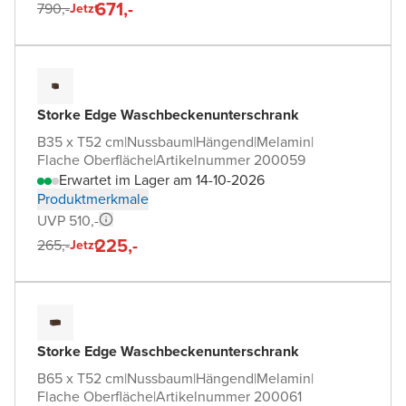
671,-
790,-
Jetzt
Storke Edge Waschbeckenunterschrank
B35 x T52 cm
|
Nussbaum
|
Hängend
|
Melamin
|
Flache Oberfläche
|
Artikelnummer 200059
Erwartet im Lager am 14-10-2026
Produktmerkmale
UVP 510,-
225,-
265,-
Jetzt
Storke Edge Waschbeckenunterschrank
B65 x T52 cm
|
Nussbaum
|
Hängend
|
Melamin
|
Flache Oberfläche
|
Artikelnummer 200061