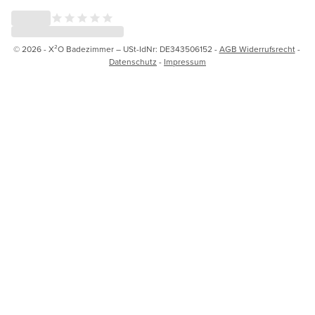
© 2026 - X²O Badezimmer – USt-IdNr: DE343506152 -
AGB Widerrufsrecht
-
Datenschutz
-
Impressum