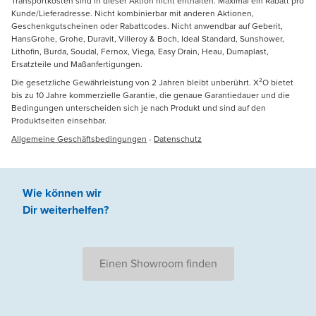
Transportkosten sind in dieser Aktion nicht enthalten. Maximal ein Rabatt pro
Kunde/Lieferadresse. Nicht kombinierbar mit anderen Aktionen,
Geschenkgutscheinen oder Rabattcodes. Nicht anwendbar auf Geberit,
HansGrohe, Grohe, Duravit, Villeroy & Boch, Ideal Standard, Sunshower,
Lithofin, Burda, Soudal, Fernox, Viega, Easy Drain, Heau, Dumaplast,
Ersatzteile und Maßanfertigungen.
Die gesetzliche Gewährleistung von 2 Jahren bleibt unberührt. X²O bietet
bis zu 10 Jahre kommerzielle Garantie, die genaue Garantiedauer und die
Bedingungen unterscheiden sich je nach Produkt und sind auf den
Produktseiten einsehbar.
Allgemeine Geschäftsbedingungen
-
Datenschutz
Wie können wir
Dir weiterhelfen
?
Einen Showroom finden