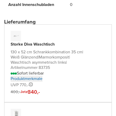
Anzahl Innenschubladen
0
Lieferumfang
Storke Diva Waschtisch
130 x 52 cm Schrankkombination 35 cm
|
Weiß Glänzend
|
Marmorkomposit
|
Waschtisch asymmetrisch links
|
Artikelnummer 83735
Sofort lieferbar
Produktmerkmale
UVP 770,-
340,-
400,-
Jetzt