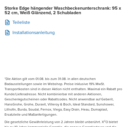
Storke Edge hängender Waschbeckenunterschrank: 95 x
52 cm, Weiß Glänzend, 2 Schubladen
Teileliste
Installationsanleitung
*Die Aktion gilt vom 01.08. bis zum 31.08. in allen deutschen
Badausstellungen sowie im Webshop. Preise inklusive 19% MwSt.
Transportkosten sind in dieser Aktion nicht enthalten. Maximal ein Rabatt pro
Kunde/Lieferadresse. Nicht kombinierbar mit anderen Aktionen,
Geschenkgutscheinen oder Rabattcodes. Nicht anwendbar auf Geberit,
HansGrohe, Grohe, Duravit, Villeroy & Boch, Ideal Standard, Sunshower,
Lithofin, Burda, Soudal, Fernox, Viega, Easy Drain, Heau, Dumaplast,
Ersatzteile und Maßanfertigungen.
Die gesetzliche Gewährleistung von 2 Jahren bleibt unberührt. X²O bietet
bis zu 10 Jahre kommerzielle Garantie, die genaue Garantiedauer und die