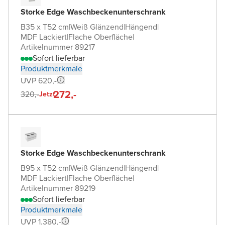
Storke Edge Waschbeckenunterschrank
B35 x T52 cm
|
Weiß Glänzend
|
Hängend
|
MDF Lackiert
|
Flache Oberfläche
|
Artikelnummer 89217
Sofort lieferbar
Produktmerkmale
UVP 620,-
272,-
320,-
Jetzt
Storke Edge Waschbeckenunterschrank
B95 x T52 cm
|
Weiß Glänzend
|
Hängend
|
MDF Lackiert
|
Flache Oberfläche
|
Artikelnummer 89219
Sofort lieferbar
Produktmerkmale
UVP 1.380,-