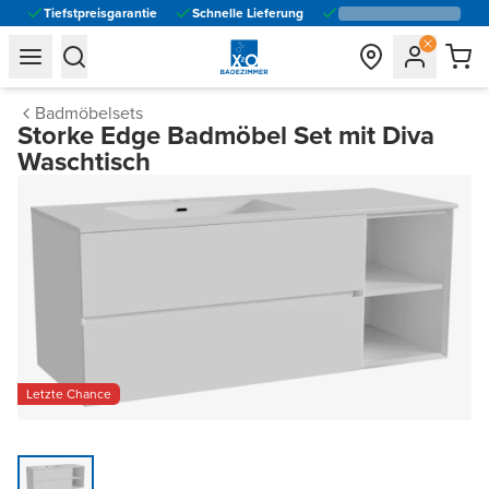
Tiefstpreisgarantie
Schnelle Lieferung
general.navigation.toggle_menu.label
general.navigation.toggle_menu.label
Badmöbelsets
Storke Edge Badmöbel Set mit Diva
Waschtisch
Letzte Chance