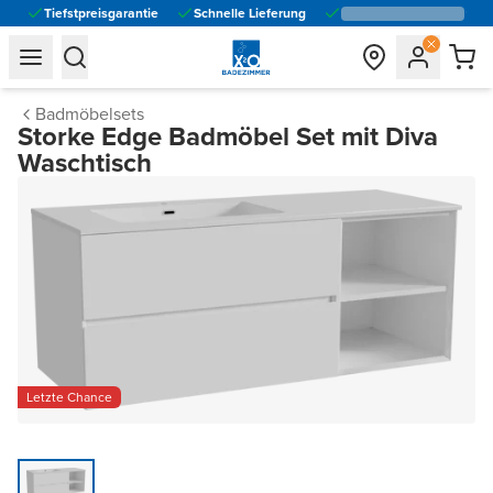
Tiefstpreisgarantie
Schnelle Lieferung
general.navigation.toggle_menu.label
general.navigation.toggle_menu.label
Badmöbelsets
Storke Edge Badmöbel Set mit Diva
Waschtisch
Letzte Chance