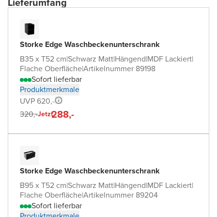
Lieferumfang
Storke Edge Waschbeckenunterschrank
B35 x T52 cm
|
Schwarz Matt
|
Hängend
|
MDF Lackiert
|
Flache Oberfläche
|
Artikelnummer 89198
Sofort lieferbar
Produktmerkmale
UVP 620,-
288,-
320,-
Jetzt
Storke Edge Waschbeckenunterschrank
B95 x T52 cm
|
Schwarz Matt
|
Hängend
|
MDF Lackiert
|
Flache Oberfläche
|
Artikelnummer 89204
Sofort lieferbar
Produktmerkmale