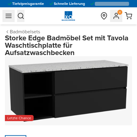
Tiefstpreisgarantie
Schnelle Lieferung
general.navigation.toggle_menu.label
general.navigation.toggle_menu.label
Badmöbelsets
Storke Edge Badmöbel Set mit Tavola
Waschtischplatte für
Aufsatzwaschbecken
Letzte Chance