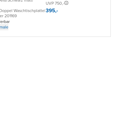
Weiß/Schwarz matt
|
UVP 750,-
395,-
 Doppel Waschtischplatte
|
er 201169
ferbar
male