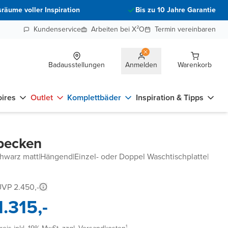
räume voller Inspiration
Bis zu 10 Jahre Garantie
Kundenservice
Arbeiten bei X²O
Termin vereinbaren
Badausstellungen
Anmelden
Warenkorb
ires
Outlet
Komplettbäder
Inspiration & Tipps
hbecken
chwarz matt
|
Hängend
|
Einzel- oder Doppel Waschtischplatte
|
VP 2.450,-
1.315,-