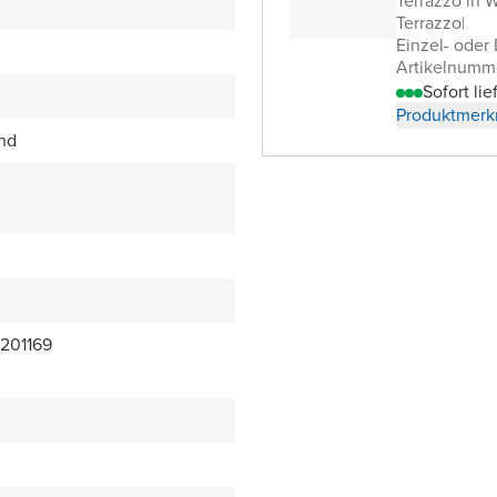
Terrazzo in 
Terrazzo
|
Einzel- oder
Artikelnumm
Sofort lie
Produktmerk
end
201169