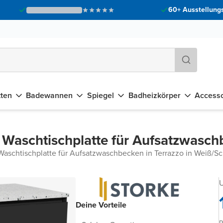
60+ Ausstellungs
tten
Badewannen
Spiegel
Badheizkörper
Accesso
 Waschtischplatte für Aufsatzwasc
Waschtischplatte für Aufsatzwaschbecken in Terrazzo in Weiß/S
U
Deine Vorteile