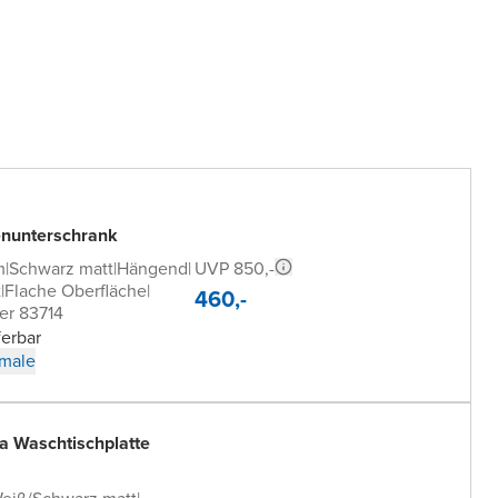
nunterschrank
UVP 850,-
m
|
Schwarz matt
|
Hängend
|
t
|
Flache Oberfläche
|
460,-
er 83714
ferbar
male
a Waschtischplatte