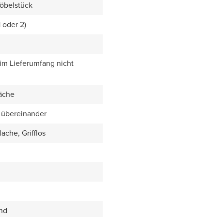
öbelstück
1 oder 2)
 im Lieferumfang nicht
äche
 übereinander
ache, Grifflos
end