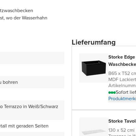
satzwaschbecken
bst, wo der Wasserhahn
Lieferumfang
Storke Edge
Waschbecke
B65 x T52 c
MDF Lackier
zu bohren
Artikelnumm
Sofort lie
Produktmerk
zo Terrazzo in Weiß/Schwarz
Storke Tavol
all mit geraden Seiten
130 x 52 cm
|