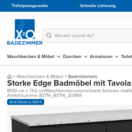
Tiefstpreisgarantie
Schnelle Lieferung
Waschbecken & Möbel
Duschen
Armaturen
Toile
Waschbecken & Möbel
Badmöbelsets
Storke Edge Badmöbel mit Tavola
B130 cm x T52 cm
|
Waschbeckenunterschrank Schwarz matt
|
Artikelnummer 83714_83714_201169
60 € Rabatt je 600 €