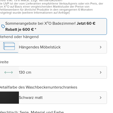
reis inkl. 19% MwSt. zzgl. Versandkosten¹
ie UVP ist der vom Lieferanten empfohlene Verkaufspreis oder ein Preis, der
on X²O auf Basis einer vergleichenden Marktstudie der Preise von
ettbewerbern für ähnliche Produkte in den vergangenen 6 Monaten
estgelegt wurde (weitere Informationen auf Anfrage)
Sommerangebote bei X²O Badezimmer!
Jetzt 60 €
Rabatt je 600 € *
Stehend oder hängend
Hängendes Möbelstück
reite
130 cm
etailfarbe des Waschbeckenunterschrankes
Schwarz matt
aschtisch: Serie, Material und Farbe