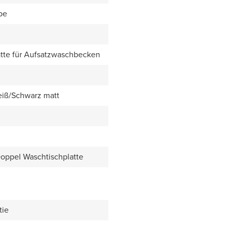
be
tte für Aufsatzwaschbecken
eiß/Schwarz matt
Doppel Waschtischplatte
tie