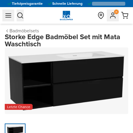
Tiefstpreisgarantie
Schnelle Lieferung
general.navigation.toggle_menu.label
general.navigation.toggle_menu.label
Badmöbelsets
Storke Edge Badmöbel Set mit Mata
Waschtisch
Letzte Chance