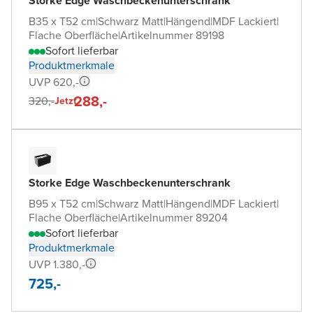
Storke Edge Waschbeckenunterschrank
B35 x T52 cm
|
Schwarz Matt
|
Hängend
|
MDF Lackiert
|
Flache Oberfläche
|
Artikelnummer 89198
Sofort lieferbar
Produktmerkmale
UVP 620,-
288,-
320,-
Jetzt
Storke Edge Waschbeckenunterschrank
B95 x T52 cm
|
Schwarz Matt
|
Hängend
|
MDF Lackiert
|
Flache Oberfläche
|
Artikelnummer 89204
Sofort lieferbar
Produktmerkmale
UVP 1.380,-
725,-