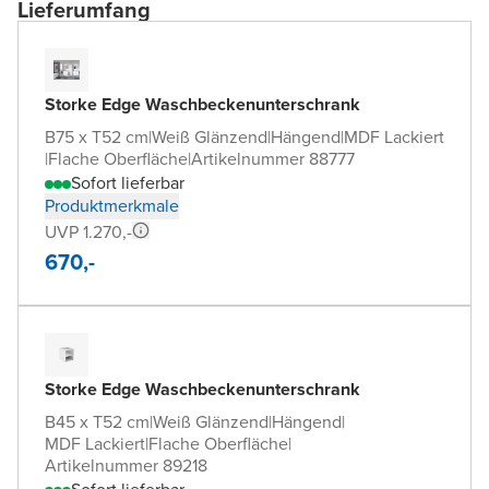
Lieferumfang
Storke Edge Waschbeckenunterschrank
B75 x T52 cm
|
Weiß Glänzend
|
Hängend
|
MDF Lackiert
|
Flache Oberfläche
|
Artikelnummer 88777
Sofort lieferbar
Produktmerkmale
UVP 1.270,-
670,-
Storke Edge Waschbeckenunterschrank
B45 x T52 cm
|
Weiß Glänzend
|
Hängend
|
MDF Lackiert
|
Flache Oberfläche
|
Artikelnummer 89218