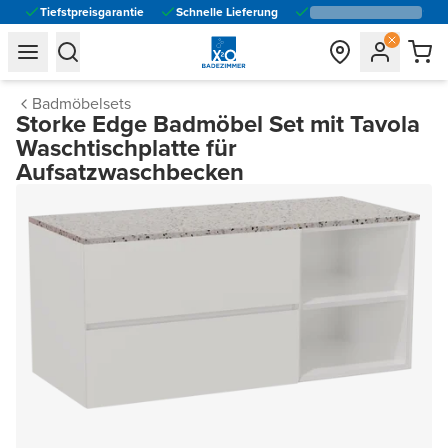
Tiefstpreisgarantie
Schnelle Lieferung
general.navigation.toggle_menu.label
general.navigation.toggle_menu.label
Badmöbelsets
Storke Edge Badmöbel Set mit Tavola
Waschtischplatte für
Aufsatzwaschbecken