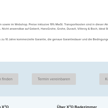
en sowie im Webshop. Preise inklusive 19% MwSt. Transportkosten sind in dieser Ak
icht anwendbar auf Geberit, HansGrohe, Grohe, Duravit, Villeroy & Boch, Ideal Sta
is zu 10 Jahre kommerzielle Garantie, die genaue Garantiedauer und die Bedingung
 finden
Termin vereinbaren
K
n X²O
Über X²O Badezimmer