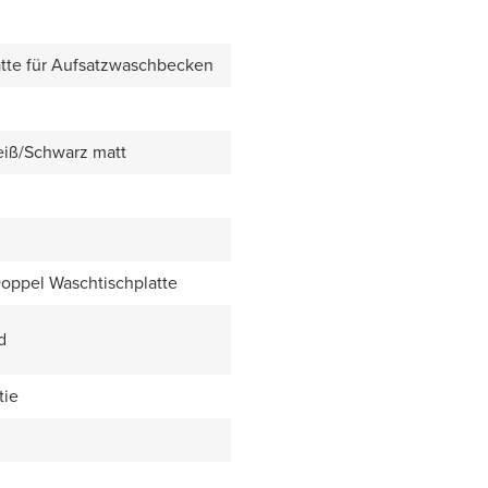
tte für Aufsatzwaschbecken
eiß/Schwarz matt
Doppel Waschtischplatte
d
tie