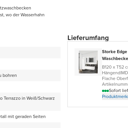
satzwaschbecken
bst, wo der Wasserhahn
Lieferumfang
Storke Edge
Waschbecke
B120 x T52 
Hängend
|
MDF
zu bohren
Flache Oberf
Artikelnumm
Sofort lie
Produktmerk
zo Terrazzo in Weiß/Schwarz
all mit geraden Seiten