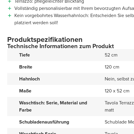
Terrazzo: pflegeleichter Blickfang
Vollständig personalisierbar mit Ihrem bevorzugten Auf
Kein vorgebohrtes Wasserhahnloch: Entscheiden Sie sel
platziert werden soll!
Produktspezifikationen
Technische Informationen zum Produkt
Tiefe
52 cm
Breite
120 cm
Hahnloch
Nein, selbst 
Maße
120 x 52 cm
Waschtisch: Serie, Material und
Tavola Terraz
Farbe
matt
Schubladenausführung
Schublade Met
Waschtisch Serie
Tavola