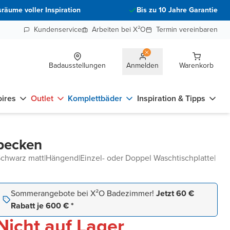
räume voller Inspiration
Bis zu 10 Jahre Garantie
Kundenservice
Arbeiten bei X²O
Termin vereinbaren
Badausstellungen
Anmelden
Warenkorb
ires
Outlet
Komplettbäder
Inspiration & Tipps
hbecken
Schwarz matt
|
Hängend
|
Einzel- oder Doppel Waschtischplatte
|
Sommerangebote bei X²O Badezimmer!
Jetzt 60 €
Rabatt je 600 € *
Nicht auf Lager