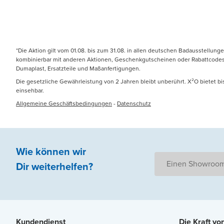
*Die Aktion gilt vom 01.08. bis zum 31.08. in allen deutschen Badausstellung
kombinierbar mit anderen Aktionen, Geschenkgutscheinen oder Rabattcodes. N
Dumaplast, Ersatzteile und Maßanfertigungen.
Die gesetzliche Gewährleistung von 2 Jahren bleibt unberührt. X²O bietet b
einsehbar.
Allgemeine Geschäftsbedingungen
-
Datenschutz
Wie können wir
Einen Showroom
Dir weiterhelfen
?
Kundendienst
Die Kraft vo