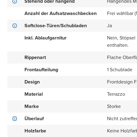
Stehend oder hängend
Hängendes M
Anzahl der Aufsatzwaschbecken
Frei wählbar (
Softclose-Türen/Schubladen
Ja
Inkl. Ablaufgarnitur
Nein, Stöpsel
enthalten.
Rippenart
Flache Oberfl
Frontaufteilung
1 Schublade
Design
Frontdesign Fl
Material
Terrazzo
Marke
Storke
Überlauf
Nicht zutreff
Holzfarbe
Keine Holzfar