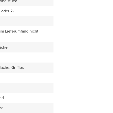
öbelstück
1 oder 2)
 im Lieferumfang nicht
äche
ache, Grifflos
end
be