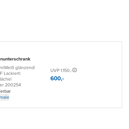
nunterschrank
cm
|
Weiß glänzend
|
UVP 1.150,-
 Lackiert
|
600,-
läche
|
er 200254
ferbar
male