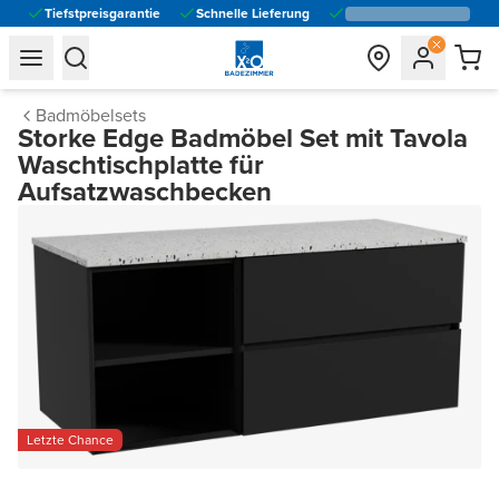
Tiefstpreisgarantie
Schnelle Lieferung
general.navigation.toggle_menu.label
general.navigation.toggle_menu.label
Badmöbelsets
Storke Edge Badmöbel Set mit Tavola
Waschtischplatte für
Aufsatzwaschbecken
Letzte Chance