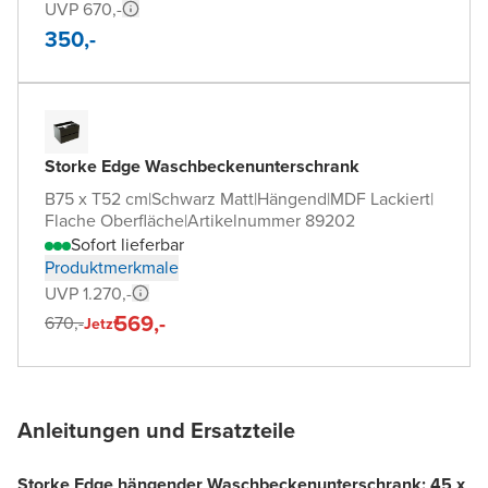
UVP 670,-
350,-
Storke Edge Waschbeckenunterschrank
B75 x T52 cm
|
Schwarz Matt
|
Hängend
|
MDF Lackiert
|
Flache Oberfläche
|
Artikelnummer 89202
Sofort lieferbar
Produktmerkmale
UVP 1.270,-
569,-
670,-
Jetzt
Anleitungen und Ersatzteile
Storke Edge hängender Waschbeckenunterschrank: 45 x