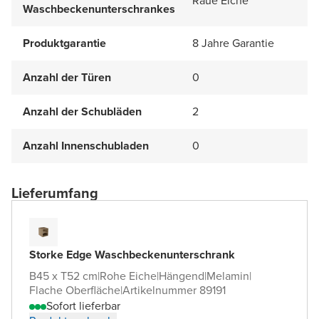
Raue Eiche
Waschbeckenunterschrankes
Produktgarantie
8 Jahre Garantie
Anzahl der Türen
0
Anzahl der Schubläden
2
Anzahl Innenschubladen
0
Lieferumfang
Storke Edge Waschbeckenunterschrank
B45 x T52 cm
|
Rohe Eiche
|
Hängend
|
Melamin
|
Flache Oberfläche
|
Artikelnummer 89191
Sofort lieferbar