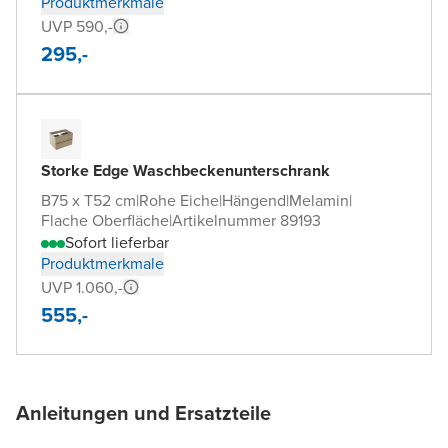
Produktmerkmale
UVP 590,-
295,-
Storke Edge Waschbeckenunterschrank
B75 x T52 cm
|
Rohe Eiche
|
Hängend
|
Melamin
|
Flache Oberfläche
|
Artikelnummer 89193
Sofort lieferbar
Produktmerkmale
UVP 1.060,-
555,-
Anleitungen und Ersatzteile