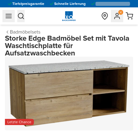
Tiefstpreisgarantie
Schnelle Lieferung
general.navigation.toggle_menu.label
general.navigation.toggle_menu.label
Badmöbelsets
Storke Edge Badmöbel Set mit Tavola
Waschtischplatte für
Aufsatzwaschbecken
Letzte Chance